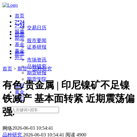
首页
7*24
7*24
交易日历
股票
股票
期货
股市要闻
基金
证券研报
黄金
期货
外汇
市场资讯
品种研究
首页
>
期货
>
品种研究
期货研报
期货学院
有色/贵金属 | 印尼镍矿不足镍
基金
黄金
铁减产 基本面转紧 近期震荡偏
外汇
强.
2026-06-03 10:54:41
网络
品种研究
2026-06-03 10:54:41
阅读
4900