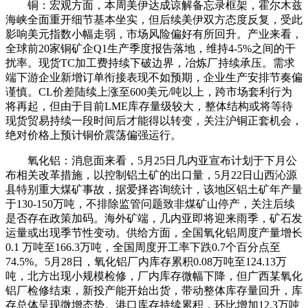
铜
：宏观方面，本周美伊达成谅解备忘录框架，霍尔木兹
海峡全面重开细节基本坐实，但后续美伊双方态度反复，受此
影响美元指数小幅走弱，市场风险偏好有所回升。产业来看，
全球前20家
铜
矿企Q1生产季度报告落地，维持4-5%之间的干
扰率。现货TC加工费持续下破边界，冶炼厂持续承压。需求
端下游企业新增订单衔接表现不如预期，企业生产安排节奏偏
谨慎。CL价差陆续上涨至600美元/吨以上，跨市场套利行为
将再起，但由于目前LME库存量级较大，整体结构或将等待
现货贸易持续一段时间后才能得以转变，关注沪
铜
正套机会，
绝对价格上预计铜价震荡偏强运行。
氧化
铝
：消息面来看，5月25日几内亚宣布计划于下月公
布相关改革措施，以控制
铝
土矿的出口量，5月22日山西沁源
县特别重大煤矿事故，据爱择咨询统计，该地区
铝
土矿年产量
于130-150万吨，不排除监管问题致非煤矿山停产，关注后续
是否存在政策加码。海外矿端，几内亚即将迎来雨季，矿石发
运量或出现季节性变动。供给方面，全国氧化铝周度产量增长
0.1 万吨至166.3万吨，全国周度开工率下跌0.7个百分点至
74.5%。5月28日，氧化铝厂内库存累积0.08万吨至124.13万
吨，北方出现小规模检修，厂内库存微幅下降，但广西某氧化
铝厂检修结束，新投产能开始出货，带动整体库存量回升，库
存总体呈现微增态势。
港口
库存持续累积，环比增加12.3万吨