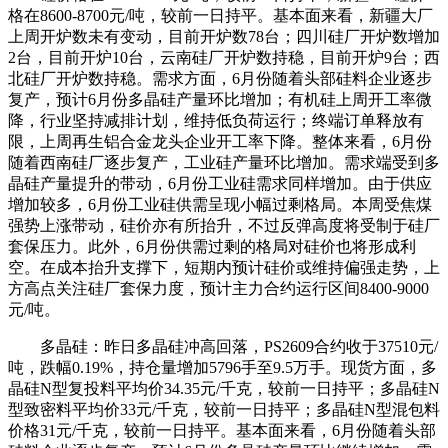
格在8600-8700元/吨，较前一日持平。基本面来看，新疆大厂
上周开炉数未有变动，目前开炉数78台；四川硅厂开炉数增加
2台，目前开炉10台，云南硅厂开炉数持稳，目前开炉9台；西
北硅厂开炉数持稳。需求方面，6月份随着头部硅料企业逐步
复产，预计6月份多晶硅产量环比增加；
有机硅
上周开工率微
降，行业坚持减排计划，维持低负荷运行；终端订单释放有
限，上周再生铝合金龙头企业开工率下降。整体来看，6月份
随着西南硅厂逐步复产，工业硅产量环比增加。需求端受到多
晶硅产量提升的带动，6月份工业硅需求同样增加。由于供应
增加较多，6月份工业硅供需呈现小幅过剩格局。本周受
焦煤
强势上涨带动，硅价亦有所抬升，不过反弹高度将受制于硅厂
套保压力。此外，6月份供需过剩的格局对硅价也将形成利
空。在成本抬升支撑下，短期内预计硅价或维持偏强走势，上
方高点关注硅厂套保力度，预计主力合约运行区间8400-9000
元/吨。
多晶硅：昨日多晶硅冲高回落，PS2609合约收于37510元/
吨，跌幅0.19%，持仓量增加5796手至9.5万手。现货方面，多
晶硅N型复投料平均价34.35元/千克，较前一日持平；多晶硅N
型致密料平均价33元/千克，较前一日持平；多晶硅N型混包料
价格31元/千克，较前一日持平。基本面来看，6月份随着头部