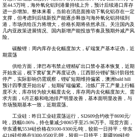
至44.5万吨，海外氧化铝到港量持续上升，预计后续
港口
库存
进一步增加。整体来看，当前在消息面推动下氧化铝存在一定
支撑，但考虑到后续新投产能逐步释放与海外氧化铝持续到
港，市场供给压力将增大，价格长期将依然承压。关注国内及
几内亚政策进展情况、国内新增产能投放节奏及预期外减产风
险。
碳酸
锂
：周内库存去化幅度加大，矿端复产基本证伪，近
期震荡
供给方面，津巴布韦禁止
锂
精矿出口禁令基本恢复，近期
开始发运，枧下窝矿复产再度证伪，江西部分
锂
矿预计阶段性
停产，实际影响仍需观察，锂矿短期维持偏紧，澳洲bald hill
预计四季度开始出矿，短期矿端偏紧。冶炼厂开工产量上行幅
度不大，库存转为较大幅度去化，库存周内去化幅度加大。需
求方面，6月正极和
电池
排产明显改善，基本面明显改善，与
市场预期基本一致，近期震荡。
工业硅：昨日工业硅震荡运行，SI2609合约收于8690元/
吨，跌幅0.06%，持仓量减少8065手至25.96万手。现货方面，
华东通氧553#硅价格在9100-9300元/吨，较前一日持平；华东
421#硅价格在9300-9500元/吨，较前一日持平；新疆99#硅价