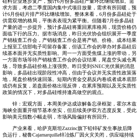
硅料企业逐步复产，预计6月份多晶硅产量环比继续增加。需
求方面，考虑二季度国内集中式项目放量，需求有所回暖，预
计6月份硅片排产环比继续增加。整体来看，6月份多晶硅处于
供需双增的格局，平衡表表现为紧平衡。但随着7月份多晶硅
产量的进一步提升，预计多晶硅将重回累库格局，现货价格仍
面临下行的压力。据市场消息，昨日光伏协会组织展开一季度
产销核查工作会，产销核查工作会是将产销、价格、成本结果
上报至工信部
电子
司留存备案，但该工作会的举办对多晶硅后
续基本面并无实质性影响。周一一方面受
焦煤
上涨的带动，另
一方面市场等待产销核查工作会的会议结果，尾盘空头减仓离
场，导致多晶硅价格上涨强势。昨日受到SNEC光伏展的消息
影响，多晶硅出现阶段性冲高，但由于会议并无实质性政策落
地，尾盘价格快速回落。短期内资金交易反内卷或者成本底部
或仍有反复，若盘面价格出现反弹，在累库预期以及无实质性
政策的情况下，对多晶硅维持逢高做空的观点。
锌：宏观方面，本周美伊达成谅解备忘录框架，霍尔木兹
海峡全面重开细节基本坐实，但后续美伊双方态度反复，受此
影响美元指数小幅走弱，市场风险偏好有所回升。
产业来看，哈萨克斯坦Zazzinc旗下
铅锌
矿发生事故后降
负运行，秘鲁Cajamarquilla锌冶炼厂因火灾关闭，供应端持续