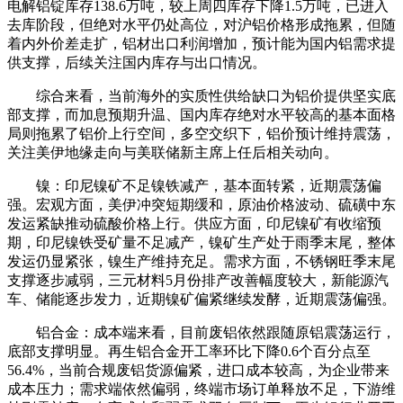
电解铝锭库存138.6万吨，较上周四库存下降1.5万吨，已进入
去库阶段，但绝对水平仍处高位，对沪铝价格形成拖累，但随
着内外价差走扩，铝材出口利润增加，预计能为国内铝需求提
供支撑，后续关注国内库存与出口情况。
综合
来看，当前海外的实质性供给缺口为铝价提供坚实底
部支撑，而加息预期升温、国内库存绝对水平较高的基本面格
局则拖累了铝价上行空间，多空交织下，铝价预计维持震荡，
关注美伊地缘走向与美联储新主席上任后相关动向。
镍
：印尼
镍
矿不足
镍
铁减产，基本面转紧，近期震荡偏
强。宏观方面，美伊冲突短期缓和，原油价格波动、硫磺中东
发运紧缺推动硫酸价格上行。供应方面，印尼镍矿有收缩预
期，印尼镍铁受矿量不足减产，镍矿生产处于雨季末尾，整体
发运仍显紧张，镍生产维持充足。需求方面，不锈钢旺季末尾
支撑逐步减弱，三元材料5月份排产改善幅度较大，
新能源
汽
车
、储能逐步发力，近期镍矿偏紧继续发酵，近期震荡偏强。
铝合金：成本端来看，目前废铝依然跟随原铝震荡运行，
底部支撑明显。再生铝合金开工率环比下降0.6个百分点至
56.4%，当前合规废铝货源偏紧，进口成本较高，为企业带来
成本压力；需求端依然偏弱，终端市场订单释放不足，下游维