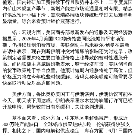
偏紧。国内锌矿加工费持续下行且跌势并未停止，二季度属国
内矿山常规复产季节，新增产能在市场流通量相对有限。精炼
锌供应预计小幅下滑，需求端终端板块传统旺季过去后难寻明
显增量。
综合
来看预计锌价震荡运行。
铝：宏观方面，美国商务部最新发布的通胀及宏观经济数
据显示，2026年4月美国PCE物价指数同比涨幅持平市场预
期，仍持续压制消费市场。美联储副主席米歇尔·鲍曼在最新
讲话中表示，现在判断伊朗冲突对通胀的影响还为时过早，政
策制定者需要忽略主要由能源价格上涨导致的暂时性通胀升
高。纽约联储主席
威廉姆斯
表示，鉴于经济前景，美联储当前
的货币政策处于恰当位置。他预计短期内通胀将处于高位，但
价格压力将在今年晚些时候缓解。哈玛克称美联储可能需要尽
快采取行动应对
高通
胀问题。
美伊方面，鲁比奥称美国正与伊朗谈判，伊朗协议可能在
今天、明天或下周达成。伊朗表示霍尔木兹海峡通行许可已经
开放申请。局势较前日有所缓和，关注谈判进展。
基本面来看，海外方面，中东地区电解铝减产，形成近
300万吨产能缺口，全球铝市供应短缺加剧，伦铝获得较强支
撑。相比之下，国内电解铝供应稳定，库存方面，6月1日国内