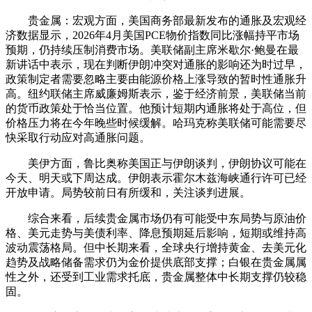
贵金属
：宏观方面，美国商务部最新发布的通胀及宏观经
济数据显示，2026年4月美国PCE物价指数同比涨幅持平市场
预期，仍持续压制消费市场。美联储副主席米歇尔·鲍曼在最
新讲话中表示，现在判断伊朗冲突对通胀的影响还为时过早，
政策制定者需要忽略主要由能源价格上涨导致的暂时性通胀升
高。纽约联储主席
威廉姆斯
表示，鉴于经济前景，美联储当前
的货币政策处于恰当位置。他预计短期内通胀将处于高位，但
价格压力将在今年晚些时候缓解。哈玛克称美联储可能需要尽
快采取行动应对
高通
胀问题。
美伊方面，鲁比奥称美国正与伊朗谈判，伊朗协议可能在
今天、明天或下周达成。伊朗表示霍尔木兹海峡通行许可已经
开放申请。局势较前日有所缓和，关注谈判进展。
综合
来看，后续
贵金属
市场仍有可能受中东局势与原油价
格、美元走势与美债利率、降息预期延后影响，短期或维持高
波动震荡格局。但中长期来看，全球央行增持
黄金
、去美元化
趋势及战略储备需求仍为金价提供底部支撑；
白银
在
贵金属
属
性之外，还受到工业需求托底，贵金属整体中长期支撑仍较稳
固。