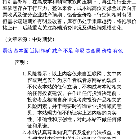
持刚需补库，在高成本和弱需求双向压制下，再生铝行业开工
率依然存在下行压力。整体来看，成本端高位支撑叠加反向开
票收紧及部分企业减产预期，铝合金价格下行空间相对有限，
但需求端短期难有明显改善，库存仍处于累库趋势，将拖累价
格上行。后续重点关注终端消费情况及供应端规模变化。
（文章来源：中财
期货
）
震荡
基本面
近期
镍矿
减产
不足
印尼
贵金属
价格
有色
声明：
风险提示：以上内容仅来自互联网，文中内
容或观点仅作为原作者或者原网站的观点，
不代表本站的任何立场，不构成与本站相关
的任何投资建议。在作出任何投资决定前，
投资者应根据自身情况考虑投资产品相关的
风险因素，并于需要时咨询专业投资顾问意
见。本站竭力但不能证实上述内容的真实
性、准确性和原创性，对此本站不做任何保
证和承诺。
本站认真尊重知识产权及您的合法权益，如
发现本站内容或相关标识侵犯了您的权益，