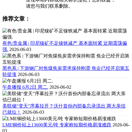
请您与我们联系删除。
推荐文章：
有色/贵金属 | 印尼镍矿不足镍铁减产 基本面转紧 近期震荡偏
强.
2026-06-03
黑色系 | 下游钢厂对焦煤焦炭需求保持刚需 焦企已经开启第五
轮提涨
2026-06-03
午盘播报 6月2日 周二.
2026-06-02
美联储“变天”序幕拉开？沃什首份内部备忘录流出 两大亲信
已就位！
2026-06-03
LME铜价站上13600美元/吨 专家称短期价格易涨难跌
2026-06-
03