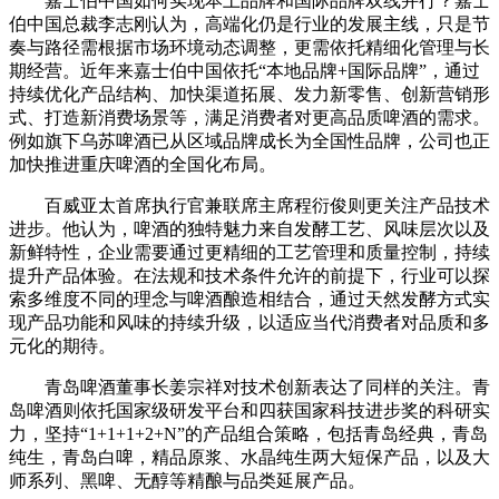
嘉士伯中国如何实现本土品牌和国际品牌双线并行？嘉士
伯中国总裁李志刚认为，高端化仍是行业的发展主线，只是节
奏与路径需根据市场环境动态调整，更需依托精细化管理与长
期经营。近年来嘉士伯中国依托“本地品牌+国际品牌”，通过
持续优化产品结构、加快渠道拓展、发力新零售、创新营销形
式、打造新消费场景等，满足消费者对更高品质啤酒的需求。
例如旗下乌苏啤酒已从区域品牌成长为全国性品牌，公司也正
加快推进重庆啤酒的全国化布局。
百威亚太首席执行官兼联席主席程衍俊则更关注产品技术
进步。他认为，啤酒的独特魅力来自发酵工艺、风味层次以及
新鲜特性，企业需要通过更精细的工艺管理和质量控制，持续
提升产品体验。在法规和技术条件允许的前提下，行业可以探
索多维度不同的理念与啤酒酿造相结合，通过天然发酵方式实
现产品功能和风味的持续升级，以适应当代消费者对品质和多
元化的期待。
青岛啤酒董事长姜宗祥对技术创新表达了同样的关注。青
岛啤酒则依托国家级研发平台和四获国家科技进步奖的科研实
力，坚持“1+1+1+2+N”的产品组合策略，包括青岛经典，青岛
纯生，青岛白啤，精品原浆、水晶纯生两大短保产品，以及大
师系列、黑啤、无醇等精酿与品类延展产品。