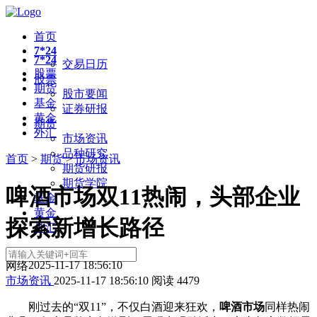
首页
7*24
7*24
交易日历
股票
股票
期货
股市要闻
基金
证券研报
黄金
期货
外汇
市场资讯
品种研究
首页
>
期货
>
市场资讯
期货研报
期货学院
啤酒市场双11热闹，头部企业
基金
黄金
探索新增长路径
外汇
2025-11-17 18:56:10
网络
市场资讯
2025-11-17 18:56:10
阅读
4479
刚过去的“双11”，不仅白酒迎来狂欢，
啤酒市场
同样热闹