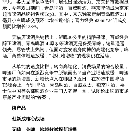
非凡，各大品牌竞争激烈，展现出强劲活力。京东超市数据显
示，今年双11期间，青岛啤酒、百威啤酒、燕京啤酒成为京东
超市啤酒品牌销售榜Top3。其中，京东独家定制青岛啤酒211
毫升小白啤成交额环比增长近4倍；喜力经典500mI*24听成交
额同比增长128%。
天猫店啤酒热销榜上，鲜啤30公里的精酿果啤、百威经典
醇正啤酒、青岛啤酒5L原浆等啤酒更是备受青睐，销量遥遥
领先。尽管线上热闹，但面对愈发贴身肉搏的高端化竞争，啤
酒厂商整体增速放缓，“增利难增收”的现状仍在延续。
从单纯的速度比拼，转向高端化、消费场景的综合较量，
啤酒厂商如何在激烈竞争中脱颖而出？当产业增速放缓，啤酒
市场的新增量、新增长点又在哪里？近日，在2025中国啤酒
T5峰会上，华润啤酒、青岛啤酒、百威亚太、燕京啤酒、嘉
士伯中国等头部啤酒企业掌门人齐聚一堂，试图给出啤酒市场
穿越产业周期的“答案”。
谈产品
创新成核心战场
无醇、茶啤、地域款试探新增量