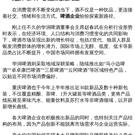
在消费需求不断变化的当下，酒不仅是一种饮品，更连接
着社交、情绪和生活方式。
啤酒企业
纷纷探索新路径。
刚上任不久的华润啤酒董事会主席赵春武在分析行业形势
时表示，在经济环境、人口结构与消费习惯变化的共同影响
下，啤酒市场呈现出新的增长特征，包括Z世代、独居人群及
银发消费群体的增长潜力。国际市场上无醇、低度、低卡等新
品类占比不断提升，中国市场同样拥有发展空间。
华润啤酒则采取地域深耕策略，陆续推出如“马小边啤
酒”“卓卓康巴啤酒”“三星啤酒”“云冈啤酒”等区域特色产品，
以贴近不同市场消费偏好。
重庆啤酒也于今年上半年推出近30款新品及数十种新包
装，不仅覆盖精酿、茶啤、1升大罐装等啤酒品类，更将产品
线拓展至果味汽水、能量饮料及苏打水等非啤酒领域，以开辟
新增长曲线。
各大啤酒企业在积极推出新品的同时，也特别关注产品结
构的布局，因为产品创新不能脱离市场需求与企业运营实际。