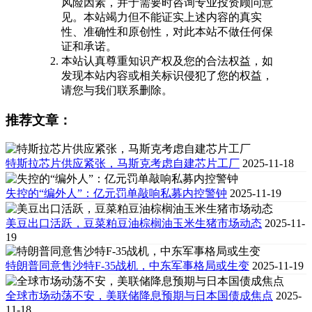
风险因素，并于需要时咨询专业投资顾问意
见。本站竭力但不能证实上述内容的真实
性、准确性和原创性，对此本站不做任何保
证和承诺。
本站认真尊重知识产权及您的合法权益，如
发现本站内容或相关标识侵犯了您的权益，
请您与我们联系删除。
推荐文章：
特斯拉芯片供应紧张，马斯克考虑自建芯片工厂
2025-11-18
失控的“编外人”：亿元罚单敲响私募内控警钟
2025-11-19
美豆出口活跃，豆菜粕豆油棕榈油玉米生猪市场动态
2025-11-
19
特朗普同意售沙特F-35战机，中东军事格局或生变
2025-11-19
全球市场动荡不安，美联储降息预期与日本国债成焦点
2025-
11-18