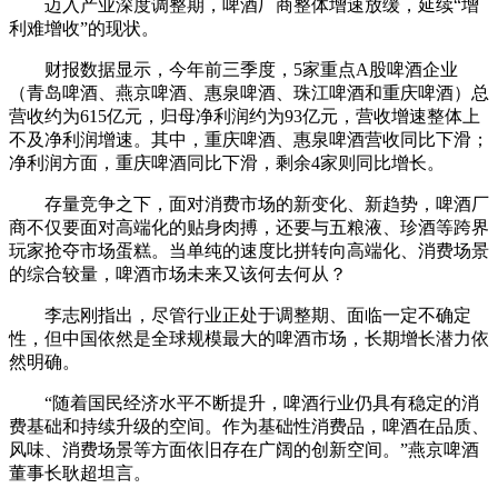
迈入产业深度调整期，啤酒厂商整体增速放缓，延续“增
利难增收”的现状。
财报数据显示，今年前三季度，5家重点A股啤酒企业
（青岛啤酒、燕京啤酒、惠泉啤酒、珠江啤酒和重庆啤酒）总
营收约为615亿元，归母净利润约为93亿元，营收增速整体上
不及净利润增速。其中，重庆啤酒、惠泉啤酒营收同比下滑；
净利润方面，重庆啤酒同比下滑，剩余4家则同比增长。
存量竞争之下，面对消费市场的新变化、新趋势，啤酒厂
商不仅要面对高端化的贴身肉搏，还要与五粮液、珍酒等跨界
玩家抢夺市场蛋糕。当单纯的速度比拼转向高端化、消费场景
的综合较量，啤酒市场未来又该何去何从？
李志刚指出，尽管行业正处于调整期、面临一定不确定
性，但中国依然是全球规模最大的啤酒市场，长期增长潜力依
然明确。
“随着国民经济水平不断提升，啤酒行业仍具有稳定的消
费基础和持续升级的空间。作为基础性消费品，啤酒在品质、
风味、消费场景等方面依旧存在广阔的创新空间。”燕京啤酒
董事长耿超坦言。