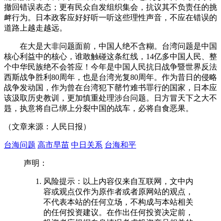
撤回错误表态；更有民众自发组织集会，抗议其不负责任的挑
衅行为。日本政客应好好听一听这些理性声音，不应在错误的
道路上越走越远。
在大是大非问题面前，中国人绝不含糊。台湾问题是中国
核心利益中的核心，谁敢触碰这条红线，14亿多中国人民、整
个中华民族绝不会答应！今年是中国人民抗日战争暨世界反法
西斯战争胜利80周年，也是台湾光复80周年。作为昔日的侵略
战争发动国，作为曾在台湾犯下罄竹难书罪行的国家，日本应
该汲取历史教训，更加慎重处理涉台问题。日方冒天下之大不
韪，执意将自己绑上分裂中国的战车，必将自食恶果。
（文章来源：人民日报）
台海问题
高市早苗
中日关系
台海和平
声明：
风险提示：以上内容仅来自互联网，文中内
容或观点仅作为原作者或者原网站的观点，
不代表本站的任何立场，不构成与本站相关
的任何投资建议。在作出任何投资决定前，