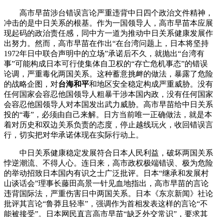
高市早苗涉台错误言论严重违背中日四个政治文件精神，
冲击的是中日关系的根基。作为一国领导人，高市早苗本应展
现起码的政治责任感，同中方一道为推动中日关系健康发展作
出努力。然而，高市早苗在作出“在台湾问题上，日本将坚持
1972年日中联合声明中的立场”承诺后不久，就抛出“台湾有
事”可能构成日本可行使集体自卫权的“存亡危机事态”的错误
论调，严重毒化两国关系。这种蓄意挑衅的做法，暴露了危险
的战略企图，对
台海和平
和地区安全稳定构成严重威胁。没有
任何国家会容忍他国领导人粗暴干涉本国内政，没有任何国家
会容忍他国领导人对本国发出武力威胁。高市早苗给中日关系
投的“毒”，必须由自己来解。日方当前唯一正确做法，就是本
着对历史和双边关系负责的态度，停止越线玩火，收回错误言
行，切实把对华承诺体现在实际行动上。
中日关系健康稳定发展符合日本人民利益，破坏两国关系
悖逆潮流、不得人心。连日来，高市政权极端错误、极为危险
的举动招致日本国内有识之士广泛批评。日本“继承和发展村
山谈话会”理事长藤田高景一针见血地指出，高市早苗的言论
违背国际法，严重伤害日中两国关系。日本《东京新闻》社论
批评其言论“鲁莽且轻率”，强调作为首相发表这样的言论“不
能被接受”。日本网民直言高市早苗“缺乏外交常识”，要求其