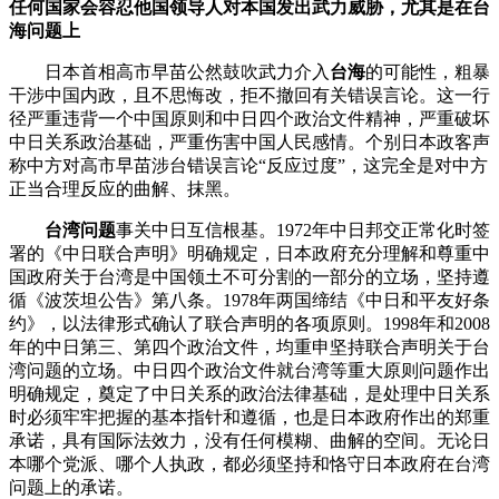
任何国家会容忍他国领导人对本国发出武力威胁，尤其是在
台
海问题
上
日本首相高市早苗公然鼓吹武力介入
台海
的可能性，粗暴
干涉中国内政，且不思悔改，拒不撤回有关错误言论。这一行
径严重违背一个中国原则和中日四个政治文件精神，严重破坏
中日关系政治基础，严重伤害中国人民感情。个别日本政客声
称中方对高市早苗涉台错误言论“反应过度”，这完全是对中方
正当合理反应的曲解、抹黑。
台湾问题
事关中日互信根基。1972年中日邦交正常化时签
署的《中日联合声明》明确规定，日本政府充分理解和尊重中
国政府关于台湾是中国领土不可分割的一部分的立场，坚持遵
循《波茨坦公告》第八条。1978年两国缔结《中日和平友好条
约》，以法律形式确认了联合声明的各项原则。1998年和2008
年的中日第三、第四个政治文件，均重申坚持联合声明关于台
湾问题的立场。中日四个政治文件就台湾等重大原则问题作出
明确规定，奠定了中日关系的政治法律基础，是处理中日关系
时必须牢牢把握的基本指针和遵循，也是日本政府作出的郑重
承诺，具有国际法效力，没有任何模糊、曲解的空间。无论日
本哪个党派、哪个人执政，都必须坚持和恪守日本政府在台湾
问题上的承诺。