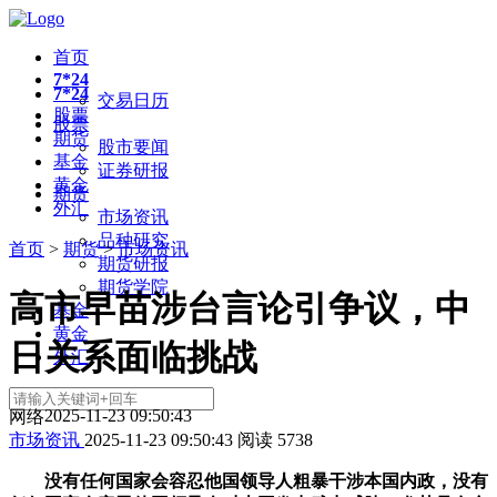
首页
7*24
7*24
交易日历
股票
股票
期货
股市要闻
基金
证券研报
黄金
期货
外汇
市场资讯
品种研究
首页
>
期货
>
市场资讯
期货研报
期货学院
高市早苗涉台言论引争议，中
基金
黄金
日关系面临挑战
外汇
2025-11-23 09:50:43
网络
市场资讯
2025-11-23 09:50:43
阅读
5738
没有任何国家会容忍他国领导人粗暴干涉本国内政，没有