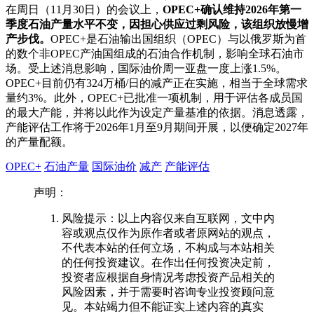
在周日（11月30日）的会议上，
OPEC+确认维持2026年第一
季度石油产量水平不变，因担心供应过剩风险，该组织放慢增
产步伐。
OPEC+是石油输出国组织（OPEC）与以俄罗斯为首
的数个非OPEC产油国组成的石油合作机制，影响全球石油市
场。受上述消息影响，国际油价周一亚盘一度上涨1.5%。
OPEC+目前仍有324万桶/日的减产正在实施，相当于全球需求
量约3%。此外，OPEC+已批准一项机制，用于评估各成员国
的最大产能，并将以此作为设定产量基准的依据。消息透露，
产能评估工作将于2026年1月至9月期间开展，以便确定2027年
的产量配额。
OPEC+
石油产量
国际油价
减产
产能评估
声明：
风险提示：以上内容仅来自互联网，文中内
容或观点仅作为原作者或者原网站的观点，
不代表本站的任何立场，不构成与本站相关
的任何投资建议。在作出任何投资决定前，
投资者应根据自身情况考虑投资产品相关的
风险因素，并于需要时咨询专业投资顾问意
见。本站竭力但不能证实上述内容的真实