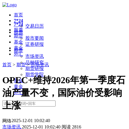
首页
7*24
7*24
交易日历
股票
股票
期货
股市要闻
基金
证券研报
黄金
期货
外汇
市场资讯
品种研究
首页
>
期货
>
市场资讯
期货研报
期货学院
OPEC+维持2026年第一季度石
基金
黄金
油产量不变，国际油价受影响
外汇
上涨
2025-12-01 10:02:40
网络
市场资讯
2025-12-01 10:02:40
阅读
2816