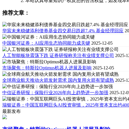
本站认真尊重知识产权及您的合法权益，如发现本
推荐文章：
华宸未来稳健添利债券基金四交易日跌超7.4% 基金经理回应
20
中国银河证券：AI应用生态协同能力成关键
2025-12-05
人工智能板块震荡下跌 证券研报称关注有业绩支撑公司
2025-1
市场聚焦：特斯拉Optimus机器人进展及影响
2025-12-05
全球商业航天推动火箭发射需求 国内复用火箭有望成熟
2025-1
中信证券研报：保险行业2026年向上趋势进一步加强
2025-12-0
瑞银证券：中国互联网巨头AI投资审慎，2025年资本支出约400
最新发布