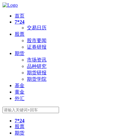
首页
7*24
交易日历
股票
股市要闻
证券研报
期货
市场资讯
品种研究
期货研报
期货学院
基金
黄金
外汇
7*24
股票
期货