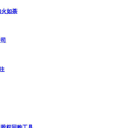
如火如荼
公司
注
用股权回购工具