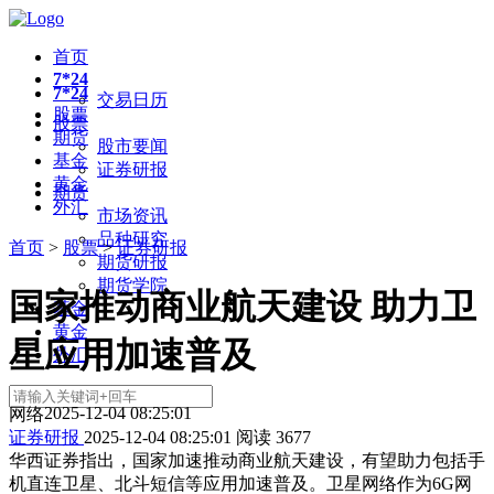
首页
7*24
7*24
交易日历
股票
股票
期货
股市要闻
基金
证券研报
黄金
期货
外汇
市场资讯
品种研究
首页
>
股票
>
证券研报
期货研报
期货学院
国家推动商业航天建设 助力卫
基金
黄金
星应用加速普及
外汇
2025-12-04 08:25:01
网络
证券研报
2025-12-04 08:25:01
阅读
3677
华西证券指出，国家加速推动商业航天建设，有望助力包括手
机直连卫星、北斗短信等应用加速普及。卫星网络作为6G网