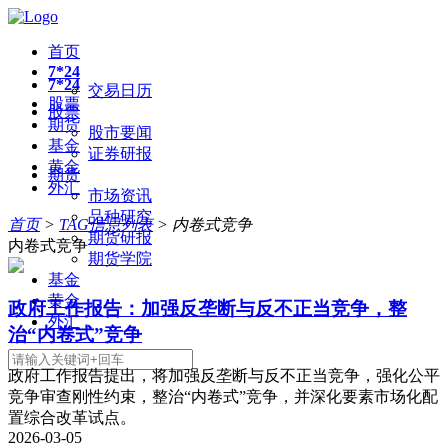
首页
7*24
7*24
交易日历
股票
股票
期货
股市要闻
基金
证券研报
黄金
期货
外汇
市场资讯
品种研究
首页
>
TAG信息列表
> 内卷式竞争
期货研报
内卷式竞争
期货学院
基金
黄金
政府工作报告：加强反垄断与反不正当竞争，整
外汇
治“内卷式”竞争
政府工作报告提出，将加强反垄断与反不正当竞争，强化公平
竞争审查刚性约束，整治“内卷式”竞争，并深化要素市场化配
置综合改革试点。
2026-03-05