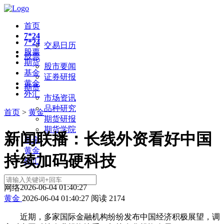
首页
7*24
7*24
交易日历
股票
股票
期货
股市要闻
基金
证券研报
黄金
期货
外汇
市场资讯
品种研究
首页
>
黄金
期货研报
期货学院
新闻联播：长线外资看好中国
基金
黄金
持续加码硬科技
外汇
2026-06-04 01:40:27
网络
黄金
2026-06-04 01:40:27
阅读
2174
近期，多家国际金融机构纷纷发布中国经济积极展望，调