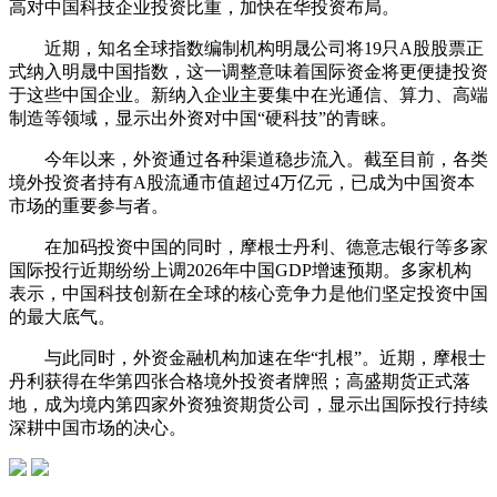
高对中国科技企业投资比重，加快在华投资布局。
近期，知名全球指数编制机构
明晟
公司将19只A股股票正
式纳入
明晟
中国指数，这一调整意味着国际资金将更便捷投资
于这些中国企业。新纳入企业主要集中在光
通信
、算力、高端
制造等领域，显示出外资对中国“硬科技”的青睐。
今年以来，外资通过各种渠道稳步流入。截至目前，各类
境外投资者持有A股流通市值超过4万亿元，已成为中国资本
市场的重要参与者。
在加码投资中国的同时，
摩根士丹利
、
德意志银行
等多家
国际投行近期纷纷上调2026年中国GDP增速预期。多家机构
表示，中国科技创新在全球的核心竞争力是他们坚定投资中国
的最大底气。
与此同时，外资金融机构加速在华“扎根”。近期，
摩根士
丹利
获得在华第四张合格境外投资者牌照；
高盛
期货
正式落
地，成为境内第四家外资独资
期货
公司，显示出国际投行持续
深耕中国市场的决心。