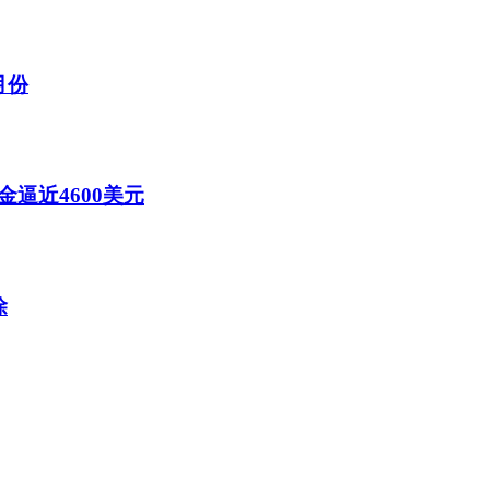
月份
逼近4600美元
除