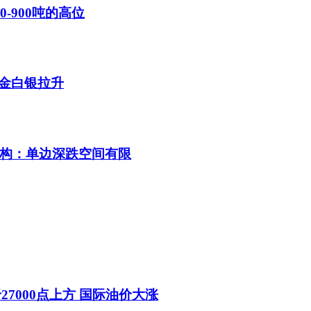
-900吨的高位
金白银拉升
机构：单边深跌空间有限
7000点上方 国际油价大涨