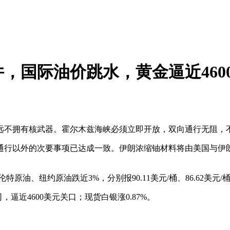
，国际油价跳水，黄金逼近460
不拥有核武器。霍尔木兹海峡必须立即开放，双向通行无阻，
行以外的次要事项已达成一致。伊朗浓缩铀材料将由美国与伊
油、纽约原油跌近3%，分别报90.11美元/桶、86.62美元/
盎司，逼近4600美元关口；现货
白银
涨0.87%。