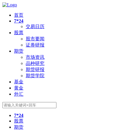
首页
7*24
交易日历
股票
股市要闻
证券研报
期货
市场资讯
品种研究
期货研报
期货学院
基金
黄金
外汇
7*24
股票
期货