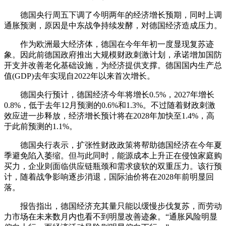
德国央行周五下调了今明两年的经济增长预期，同时上调
通胀预测，原因是中东战争持续发酵，对德国经济造成压力。
作为欧洲最大经济体，德国在今年年初一度显现复苏迹
象。因此前德国政府推出大规模财政刺激计划，承诺增加国防
开支并改善老化基础设施，为经济提供支撑。德国国内生产总
值(GDP)去年实现自2022年以来首次增长。
德国央行预计，德国经济今年将增长0.5%，2027年增长
0.8%，低于去年12月预测的0.6%和1.3%。不过随着财政刺激
效应进一步释放，经济增长预计将在2028年加快至1.4%，高
于此前预测的1.1%。
德国央行表示，扩张性财政政策将帮助德国经济在今年夏
季避免陷入萎缩。但与此同时，能源成本上升正在侵蚀家庭购
买力，企业则面临供应链瓶颈和需求疲软的双重压力。该行预
计，随着战争影响逐步消退，国际油价将在2028年前明显回
落。
报告指出，德国经济充其量只能以缓慢步伐复苏，而劳动
力市场在未来数月内也看不到明显改善迹象。“通胀风险明显