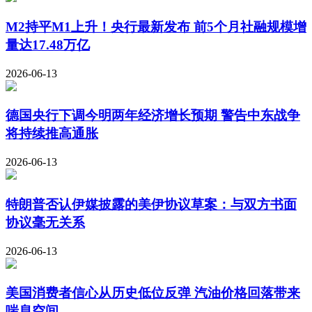
M2持平M1上升！央行最新发布 前5个月社融规模增
量达17.48万亿
2026-06-13
德国央行下调今明两年经济增长预期 警告中东战争
将持续推高通胀
2026-06-13
特朗普否认伊媒披露的美伊协议草案：与双方书面
协议毫无关系
2026-06-13
美国消费者信心从历史低位反弹 汽油价格回落带来
喘息空间