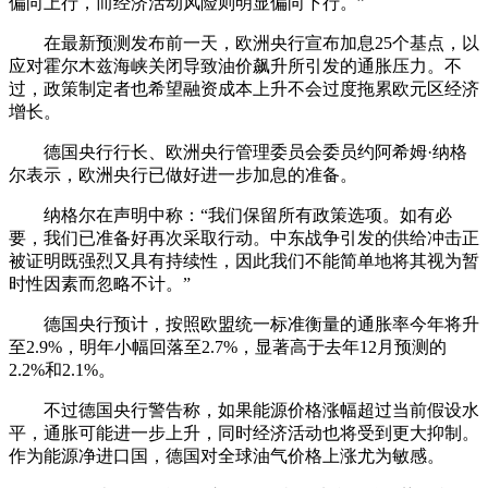
偏向上行，而经济活动风险则明显偏向下行。”
在最新预测发布前一天，欧洲央行宣布加息25个基点，以
应对霍尔木兹海峡关闭导致油价飙升所引发的通胀压力。不
过，政策制定者也希望融资成本上升不会过度拖累欧元区经济
增长。
德国央行行长、欧洲央行管理委员会委员约阿希姆·纳格
尔表示，欧洲央行已做好进一步加息的准备。
纳格尔在声明中称：“我们保留所有政策选项。如有必
要，我们已准备好再次采取行动。中东战争引发的供给冲击正
被证明既强烈又具有持续性，因此我们不能简单地将其视为暂
时性因素而忽略不计。”
德国央行预计，按照欧盟统一标准衡量的通胀率今年将升
至2.9%，明年小幅回落至2.7%，显著高于去年12月预测的
2.2%和2.1%。
不过德国央行警告称，如果能源价格涨幅超过当前假设水
平，通胀可能进一步上升，同时经济活动也将受到更大抑制。
作为能源净进口国，德国对全球油气价格上涨尤为敏感。