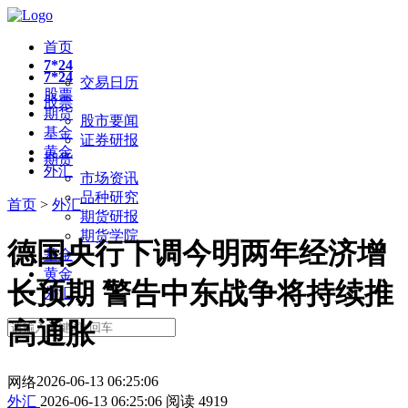
首页
7*24
7*24
交易日历
股票
股票
期货
股市要闻
基金
证券研报
黄金
期货
外汇
市场资讯
品种研究
首页
>
外汇
期货研报
期货学院
德国央行下调今明两年经济增
基金
黄金
长预期 警告中东战争将持续推
外汇
高通胀
2026-06-13 06:25:06
网络
外汇
2026-06-13 06:25:06
阅读
4919