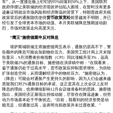
车”，从一度接近板上钉钉的95%回落到50%上下。美国联邦
政府停摆让美联储的经济现状评估陷入困境，在暂时没有更多
迹象证明就业市场风险和经济降温的背景下，特朗普政府关税
政策背后的通胀隐忧使得
货币政策宽松
前景越发不明朗，并已
经引发了全球资本市场的动荡。本月美联储降息预期波动剧
烈，市场对政策走向高度关注。
“鹰王”施密德重申反对降息
堪萨斯城联储主席施密德周五表示，通胀仍居高不下，警
告额外的降息可能会加剧物价压力。美国劳工统计局上月末报
告显示，9月消费者价格指数（CPI）同比涨幅升至3%，远高
于美联储2%的通胀目标。施密德在演讲稿中称：“在我看来，
鉴于通胀仍处于过高水平，货币政策应抑制需求增长，为供给
扩张创造空间，从而缓解经济中的物价压力。”施密德认为，
（降息）可能会对通胀产生更持久的影响，因为人们会越来越
质疑我们对2%通胀目标的承诺。这正是其在上次会议上反对
降息的理由，也将继续影响12月会议做准备时的思路。施密德
指出，美国经济正展现出持续动能，尽管存在降温迹象，但劳
动力市场基本处于平衡状态。“目前，我看到的经济形势是动
能充足，但通胀过高，这表明当前政策并未过度收紧。”