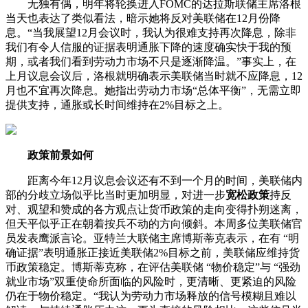
无独有偶，明年将轮换进入FOMC的达拉斯联储主席洛根
当天也表达了类似看法，暗示她将反对美联储在12月份降
息。“当我展望12月会议时，我认为很难支持再次降息，除非
我们有令人信服的证据表明通胀下降的速度确实快于我的预
期，或者我们看到劳动力市场不只是逐渐降温。”事实上，在
上月议息会议后，洛根就明确表示美联储当时就不应降息，12
月也不宜再次降息。她指出劳动力市场“总体平衡”，无需立即
提供支持，通胀或长时间维持在2%目标之上。
政策前景如何
距离今年12月议息会议还有不到一个月的时间，美联储内
部的分歧立场似乎比当时更加明显，对进一步
宽松政策
持反
对、观望和赞成的各方观点让货币政策的走向变得扑朔迷离，
但天平似乎正在朝着按兵不动的方向倾斜。本周多位美联储官
员发表鹰派言论。亚特兰大联储主席博斯蒂克表示，在有 “明
确证据”表明通胀正接近美联储2%目标之前，美联储应维持货
币政策稳定。博斯蒂克称，在评估美联储 “物价稳定”与 “强劲
就业市场”双重使命所面临的风险时，更清晰、更紧迫的风险
仍在于物价稳定。“我认为劳动力市场释放的信号模糊且难以