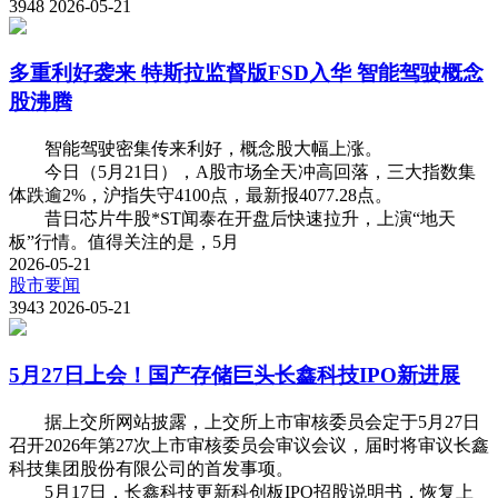
3948
2026-05-21
多重利好袭来 特斯拉监督版FSD入华 智能驾驶概念
股沸腾
智能驾驶密集传来利好，概念股大幅上涨。
今日（5月21日），A股市场全天冲高回落，三大指数集
体跌逾2%，沪指失守4100点，最新报4077.28点。
昔日芯片牛股*ST闻泰在开盘后快速拉升，上演“地天
板”行情。值得关注的是，5月
2026-05-21
股市要闻
3943
2026-05-21
5月27日上会！国产存储巨头长鑫科技IPO新进展
据上交所网站披露，上交所上市审核委员会定于5月27日
召开2026年第27次上市审核委员会审议会议，届时将审议长鑫
科技集团股份有限公司的首发事项。
5月17日，长鑫科技更新科创板IPO招股说明书，恢复上