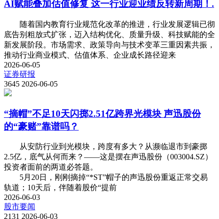
AI赋能叠加估值修复 这一行业迎业绩反转新周期！.
随着国内教育行业规范化改革的推进，行业发展逻辑已彻
底告别粗放式扩张，迈入结构优化、质量升级、科技赋能的全
新发展阶段。市场需求、政策导向与技术变革三重因素共振，
推动行业商业模式、估值体系、企业成长路径迎来
2026-06-05
证券研报
3645
2026-06-05
“摘帽”不足10天闪掷2.51亿跨界光模块 声迅股份
的“豪赌”靠谱吗？
从安防行业到光模块，跨度有多大？从濒临退市到豪掷
2.5亿，底气从何而来？——这是摆在声迅股份（003004.SZ）
投资者面前的两道必答题。
5月20日，刚刚摘掉“*ST”帽子的声迅股份重返正常交易
轨道；10天后，伴随着股价“提前
2026-06-03
股市要闻
2131
2026-06-03