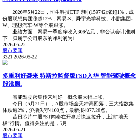
2026年5月22日，恒生科技ETF博时(159742)涨超1%，成
份股联想集团涨超12%，网易-S、舜宇光学科技、小鹏集团-
W、理想汽车-W等个股跟涨。
业绩方面，网易一季度净收入306亿元，非公认会计准则
下，归属于公司股东的净利润为1
2026-05-22
股市要闻
3321
2026-05-22
多重利好袭来 特斯拉监督版FSD入华 智能驾驶概念
股沸腾.
智能驾驶密集传来利好，概念股大幅上涨。
今日（5月21日），A股市场全天冲高回落，三大指数集
体跌逾2%，沪指失守4100点，最新报4077.28点。
昔日芯片牛股*ST闻泰在开盘后快速拉升，上演“地天
板”行情。值得关注的是，5月
2026-05-21
股市要闻