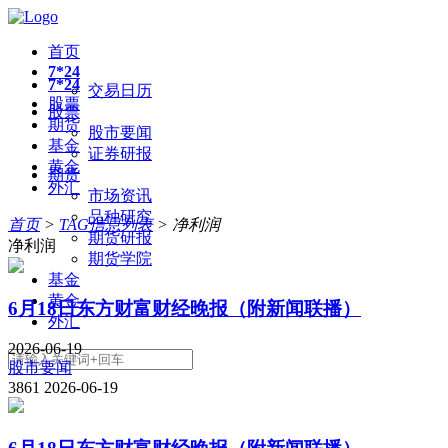
首页
7*24
7*24
交易日历
股票
股票
期货
股市要闻
基金
证券研报
黄金
期货
外汇
市场资讯
品种研究
首页
>
TAG信息列表
> 净利润
期货研报
净利润
期货学院
基金
黄金
6月18日东方财富财经晚报（附新闻联播）
外汇
2026-06-19
股市要闻
3861
2026-06-19