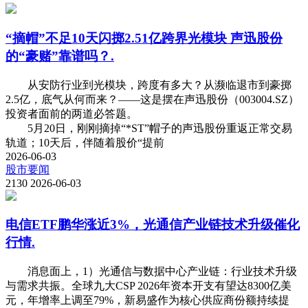
“摘帽”不足10天闪掷2.51亿跨界光模块 声迅股份
的“豪赌”靠谱吗？.
从安防行业到光模块，跨度有多大？从濒临退市到豪掷
2.5亿，底气从何而来？——这是摆在声迅股份（003004.SZ）
投资者面前的两道必答题。
5月20日，刚刚摘掉“*ST”帽子的声迅股份重返正常交易
轨道；10天后，伴随着股价“提前
2026-06-03
股市要闻
2130
2026-06-03
电信ETF鹏华涨近3%，光通信产业链技术升级催化
行情.
消息面上，1）光通信与数据中心产业链：行业技术升级
与需求共振。全球九大CSP 2026年资本开支有望达8300亿美
元，年增率上调至79%，新易盛作为核心供应商份额持续提