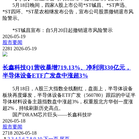
5月18日晚间，四家A股上市公司*ST铖昌、*ST声迅、
*ST四环、*ST星农相继发布公告，宣布公司股票撤销退市风
险警示。
*ST铖昌宣布：自5月20日起撤销退市风险警示
2026-05-19
股市要闻
2281
2026-05-19
长鑫科技Q1营收暴增719.13%、净利润330亿元，
半导体设备ETF广发盘中涨超3%
5月18日，A股三大指数全线翻红，盘面上，半导体设备
板块再度爆发，半导体设备ETF广发（560780）跟踪的中证半
导体材料设备主题指数盘中涨超3%，权重股北方华创一度涨
超2%，持续刷新历史高点。
国产DRAM芯片巨头——长鑫科技IP
2026-05-18
股市要闻
2718
2026-05-18
1
2
3
4
5
6
7
8
9
10
下一页
尾页