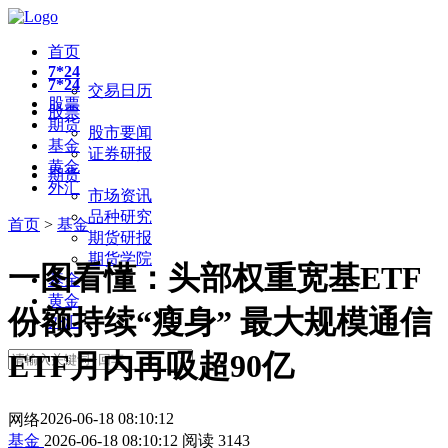
首页
7*24
7*24
交易日历
股票
股票
期货
股市要闻
基金
证券研报
黄金
期货
外汇
市场资讯
品种研究
首页
>
基金
期货研报
期货学院
一图看懂：头部权重宽基ETF
基金
黄金
份额持续“瘦身” 最大规模通信
外汇
ETF月内再吸超90亿
2026-06-18 08:10:12
网络
基金
2026-06-18 08:10:12
阅读
3143