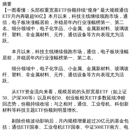
摘要
【一图看懂：头部权重宽基ETF份额持续“瘦身” 最大规模通信
ETF月内再吸超90亿】本月以来，科技主线继续领跑市场，通
信，电子板块涨幅居前，并稳居年内行业涨幅榜第一、第二
名。细分领域中，电子化学品、小金属、金属新材料、玻璃玻
纤、塑料、非金属材料、元件、通信设备等方向表现尤为活
跃。
本月以来，科技主线继续领跑市场，
通信
，
电子
板块涨幅
居前，并稳居年内行业涨幅榜第一、第二名。
细分领域中，
电子
化学品、
小金属
、金属
新材料
、
玻璃玻
纤
、
塑料
、非金属材料、
元件
、
通信设备
等方向表现尤为活
跃。
从ETF资金流向来看，规模居前的头部宽基ETF（如上证
50、沪深300等）以及科创50、创业板相关ETF多数延续净赎
回态势，份额持续收缩；与之相对，
通信
、
工业母机
、
科创新
材
料等科技主题ETF份额则明显增长。
剔除价格波动影响后，月内规模增量超过20亿元的基金包
括：
通信
ETF国泰、
工业母机
ETF国泰、
中证500
ETF南方、
电