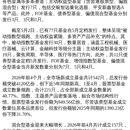
有色金属
等多条赛道；主动权益型基金（含普通股票型、偏股
混合型）发行7只，包括交银智远量化选股、平安新鑫智选A
等产品。此外，FOF基金、债券型基金、偏债混合型基金分别
发行3只、3只和1只。
截至5月2日，已有77只基金在5月定档发行，整体呈现“被
动指数型领跑、主动权益紧随、多资产产品补充”的特点。其
中，被动指数型基金发行30只，数量居首，涵盖
工程机械
、
医
疗器械
、
云计算
、金融科技等细分主题；主动权益型基金发行
19只，聚焦周期、
半导体
、医疗等热门方向。此外，共12只债
券型基金定档5月发行。FOF基金、增强指数型基金、偏债混
合型基金当月新发数量分别为7只、5只和4只。
2026年前4个月，全市场新成立基金共计542只，总发行份
额突破4120亿份，创下近5年同期新高。1至4月，股票型基金
成立数量领跑，合计221只，占全部新成立基金数量的
40.77%。指数、主题类产品密集落地，贴合市场结构性行
情。股票型基金发行份额为949.56亿份。尽管该类型基金成立
数量位居各品类首位，但发行份额较2025年同期的1390.23亿
份下降31.70%。
混合型基金迎来大幅增长，2026年前4月共计成立157只，