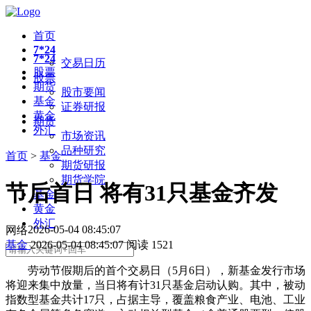
首页
7*24
7*24
交易日历
股票
股票
期货
股市要闻
基金
证券研报
黄金
期货
外汇
市场资讯
品种研究
首页
>
基金
期货研报
期货学院
节后首日 将有31只基金齐发
基金
黄金
外汇
2026-05-04 08:45:07
网络
基金
2026-05-04 08:45:07
阅读
1521
劳动节假期后的首个交易日（5月6日），新基金发行市场
将迎来集中放量，当日将有计31只基金启动认购。其中，被动
指数型基金共计17只，占据主导，覆盖粮食产业、
电池
、工业