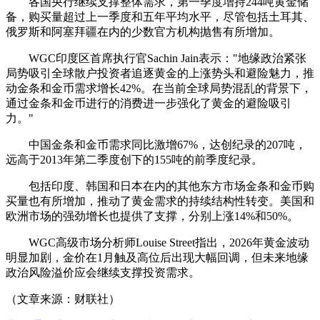
各国央行继续支撑整体需求，第一季度增持244吨黄金储
备，购买量超过上一季度和五年平均水平，尽管包括土耳其、
俄罗斯和阿塞拜疆在内的少数官方机构抛售有所增加。
WGC印度区首席执行官Sachin Jain表示："地缘政治紧张
局势吸引全球散户投资者追逐黄金的上涨势头和避险魅力，推
动金条和金币需求增长42%。在当前全球局势混乱的背景下，
通过金条和金币进行的消费进一步强化了黄金的避险吸引
力。"
中国金条和金币需求同比激增67%，达创纪录的207吨，
远高于2013年第二季度创下的155吨的前季度纪录。
包括印度、韩国和日本在内的其他东方市场金条和金币购
买量也有所增加，推动了黄金需求的持续结构性转变。美国和
欧洲市场的强劲增长也提供了支撑，分别上涨14%和50%。
WGC高级市场分析师Louise Street指出，2026年黄金波动
明显加剧，金价在1月触及高位后出现大幅回调，但未来地缘
政治风险溢价应会继续支撑投资需求。
（文章来源：财联社）