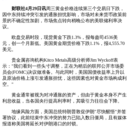
财联社4月29日讯
周三
黄金
价格连续第三个交易日下跌，
因中东持续冲突引发的通胀担忧影响，市场对未来货币政策前
景的不确定性加剧，市场焦点转向稍晚公布的美联储利率决
议。
欧盘交易时段，现货
黄金
下跌1.3%，报每盎司4536美
元，创一个月新低。
美国黄金
期货
价格下跌1.1%，报4,555.70
美元。
贵金属
咨询机构Kitco Metals高级分析师Jim Wyckoff表
示："我们看到一些头寸调整，正在为稍后的联邦公开市场委
员会(FOMC)决议做准备。与此同时，美国国债收益率上升以
及原油价格上涨引发通胀担忧，这些因素也对
黄金
市场构成利
空。"
黄金通常被视为对冲通胀的资产，但由于黄金本身不产生
利息收益，当各国央行提高利率时，其吸引力往往会下降。
地缘风险方面，美国总统特朗普敦促伊朗"尽快醒悟"并签
署协议，此前结束中东冲突的努力已陷入数日僵局，且有媒体
报道称美国将延长对伊朗
港口
的封锁。