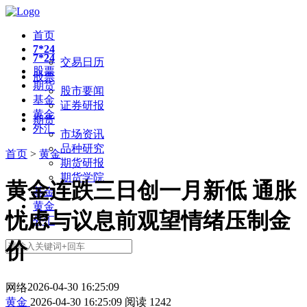
首页
7*24
7*24
交易日历
股票
股票
期货
股市要闻
基金
证券研报
黄金
期货
外汇
市场资讯
品种研究
首页
>
黄金
期货研报
期货学院
黄金连跌三日创一月新低 通胀
基金
黄金
忧虑与议息前观望情绪压制金
外汇
价
2026-04-30 16:25:09
网络
黄金
2026-04-30 16:25:09
阅读
1242