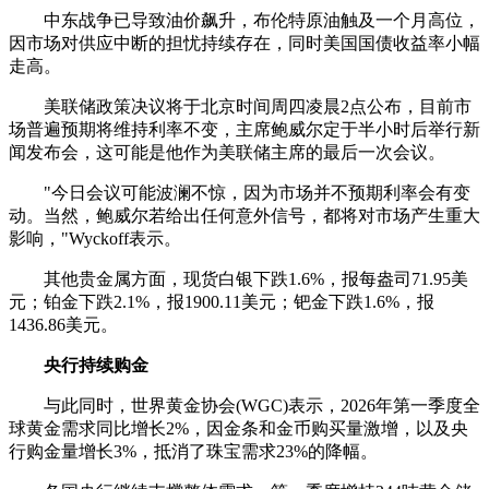
中东战争已导致油价飙升，布伦特原油触及一个月高位，
因市场对供应中断的担忧持续存在，同时美国国债收益率小幅
走高。
美联储政策决议将于北京时间周四凌晨2点公布，目前市
场普遍预期将维持利率不变，主席鲍威尔定于半小时后举行新
闻发布会，这可能是他作为美联储主席的最后一次会议。
"今日会议可能波澜不惊，因为市场并不预期利率会有变
动。当然，鲍威尔若给出任何意外信号，都将对市场产生重大
影响，"Wyckoff表示。
其他
贵金属
方面，现货
白银
下跌1.6%，报每盎司71.95美
元；铂金下跌2.1%，报1900.11美元；钯金下跌1.6%，报
1436.86美元。
央行持续购金
与此同时，世界黄金协会(WGC)表示，2026年第一季度全
球黄金需求同比增长2%，因金条和金币购买量激增，以及央
行购金量增长3%，抵消了珠宝需求23%的降幅。