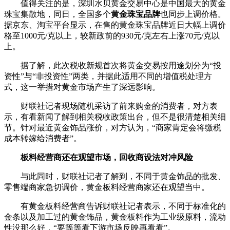
值得关注的是，深圳水贝黄金交易中心是中国最大的黄金
珠宝集散地，同日，全国多个
黄金珠宝品牌
也同步上调价格。
据京东、淘宝平台显示，在售的黄金珠宝品牌近日大幅上调价
格至1000元/克以上，较新政前的930元/克左右上涨70元/克以
上。
据了解，此次税收新规首次将黄金交易按用途划分为“投
资性”与“非投资性”两类，并据此适用不同的增值税处理方
式，这一举措对黄金市场产生了深远影响。
财联社记者现场随机采访了前来购金的消费者，对方表
示，有看新闻了解到相关税收政策出台，但不是很清楚相关细
节。针对最近黄金饰品涨价，对方认为，“商家肯定会将缴税
成本转嫁给消费者”。
板料经营商还在观望市场，回收商设法对冲风险
与此同时，财联社记者了解到，不同于黄金饰品的批发、
零售端商家急切调价，黄金板料经营商家还在观望当中。
有黄金板料经营商告诉财联社记者表示，不同于标准化的
金条以及加工过的黄金饰品，黄金板料作为工业级原料，流动
性没那么好，“要等等看下游市场反映再看看”。