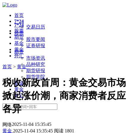
首页
7*24
7*24
交易日历
股票
股票
期货
股市要闻
基金
证券研报
黄金
期货
外汇
市场资讯
品种研究
首页
>
黄金
期货研报
期货学院
税收新政首周：黄金交易市场
基金
黄金
掀起涨价潮，商家消费者反应
外汇
各异
2025-11-04 15:35:45
网络
黄金
2025-11-04 15:35:45
阅读
1801