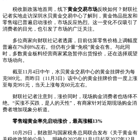
税收新政落地首周，线下
黄金交易市场
反映如何？财联社
记者实地走访深圳水贝黄金交易中心了解到，黄金饰品批发和
零售端已普遍启动涨价，市场反应热烈。这一变化不仅吸引了
消费者的目光，也引发了市场的广泛关注。
多位商家向财联社记者透露，目前估算零售价格上调幅度
普遍在7%到8%左右。但仍有少量“免税”黄金在售。与此同
时，多数黄金板料经营商家紧急暂停出货报价，还在选择观望
市场动向。
截至11月4日中午，水贝黄金交易中心的黄金挂牌价为每
克989元。而昨日（11月3日）该中心的黄金挂牌价曾一度上涨
至每克991元，当天上涨每克60元左右。
财联社记者注意到，涨价同时，现场购金消费者也络绎不
绝。“买涨不买跌，是人的天性”，有商家针对近期现场购金消
费者增加现象分析道。
零售端黄金率先启动涨价，最高涨幅13%
10月29日，财政部与国家税务总局联合发布《关于黄金有
关税收政策的公告》，明确自2025年11月1日起至2027年12月