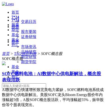
首页
7*24
7*24
交易日历
股票
股票
期货
股市要闻
基金
证券研报
黄金
期货
外汇
市场资讯
品种研究
首页
>
TAG信息列表
> SOFC概念股
期货研报
SOFC概念股
期货学院
基金
黄金
SOFC燃料电池：AI数据中心供电新解法，概念股
外汇
表现活跃
AI数据中心快速增长致北美电力紧缺，SOFC燃料电池系统成
数据中心供电新解法。美股SOFC龙头Bloom Energy股价年内
涨幅超5倍，A股SOFC概念股活跃，平均涨幅超55%，振华股
份等个股表现突出。