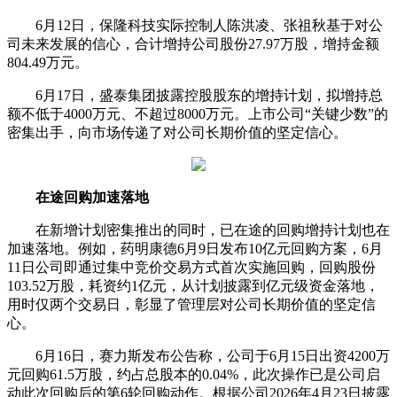
6月12日，
保隆科技
实际控制人陈洪凌、张祖秋基于对公
司未来发展的信心，合计增持公司股份27.97万股，增持金额
804.49万元。
6月17日，
盛泰集团
披露控股股东的增持计划，拟增持总
额不低于4000万元、不超过8000万元。上市公司“关键少数”的
密集出手，向市场传递了对公司长期价值的坚定信心。
在途回购加速落地
在新增计划密集推出的同时，已在途的回购增持计划也在
加速落地。例如，
药明康德
6月9日发布10亿元回购方案，6月
11日公司即通过集中竞价交易方式首次实施回购，回购股份
103.52万股，耗资约1亿元，从计划披露到亿元级资金落地，
用时仅两个交易日，彰显了管理层对公司长期价值的坚定信
心。
6月16日，
赛力斯
发布公告称，公司于6月15日出资4200万
元回购61.5万股，约占总股本的0.04%，此次操作已是公司启
动此次回购后的第6轮回购动作。根据公司2026年4月23日披露