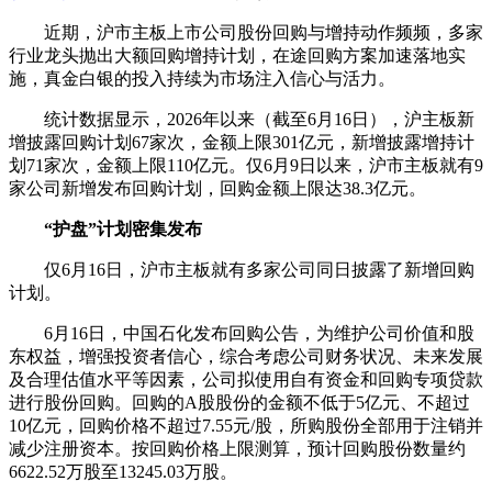
近期，沪市主板上市公司股份回购与增持动作频频，多家
行业龙头
抛出大额回购增持计划，在途回购方案加速落地实
施，真金
白银
的投入持续为市场注入信心与活力。
统计数据显示，2026年以来（截至6月16日），沪主板新
增披露回购计划67家次，金额上限301亿元，新增披露增持计
划71家次，金额上限110亿元。仅6月9日以来，沪市主板就有9
家公司新增发布回购计划，回购金额上限达38.3亿元。
“护盘”计划密集发布
仅6月16日，沪市主板就有多家公司同日披露了新增回购
计划。
6月16日，
中国石化
发布回购公告，为维护公司价值和股
东权益，增强投资者信心，
综合
考虑公司财务状况、未来发展
及合理估值水平等因素，公司拟使用自有资金和回购专项贷款
进行股份回购。回购的A股股份的金额不低于5亿元、不超过
10亿元，回购价格不超过7.55元/股，所购股份全部用于注销并
减少注册资本。按回购价格上限测算，预计回购股份数量约
6622.52万股至13245.03万股。