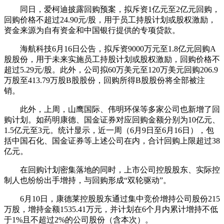
同日，
爱柯迪
披露回购预案，拟斥资1亿元至2亿元回购，
回购价格不超过24.90元/股，用于员工持股计划或
股权激励
，
资金来源为自有资金和
中国银行
提供的专项贷款。
海航科技
6月16日公告，拟斥资9000万元至1.8亿元回购A
股股份，用于未来实施员工持股计划或
股权激励
，回购价格不
超过5.29元/股。此外，公司拟60万美元至120万美元回购206.9
万股至413.79万股
B股
股份，回购所得
B股
股份将全部被注
销。
此外，上周，
山鹰国际
、
伟明环保
等多家公司也新增了回
购计划。如
药明康德
、
国金证券
对应回购金额分别为10亿元、
1.5亿元至3元。统计显示，近一周（6月9日至6月16日），包
括
中国石化
、
国金证券
等上述公司在内，合计回购上限超过38
亿元。
在回购计划密集落地的同时，上市公司控股股东、实际控
制人也纷纷出手增持，与回购形成“双轮驱动”。
6月10日，
康德莱
控股股东通过集中竞价增持公司股份215
万股，增持金额1535.41万元，并计划在6个月内累计增持不低
于1%且不超过2%的公司股份（含本次）。