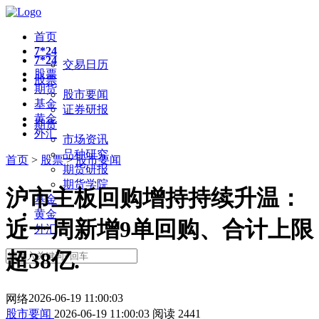
首页
7*24
7*24
交易日历
股票
股票
期货
股市要闻
基金
证券研报
黄金
期货
外汇
市场资讯
品种研究
首页
>
股票
>
股市要闻
期货研报
期货学院
沪市主板回购增持持续升温：
基金
黄金
近一周新增9单回购、合计上限
外汇
超38亿.
2026-06-19 11:00:03
网络
股市要闻
2026-06-19 11:00:03
阅读
2441