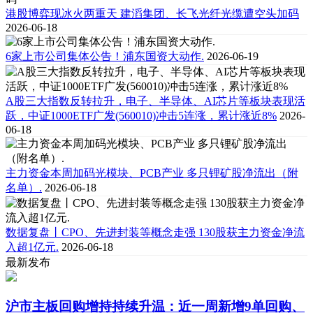
港股博弈现冰火两重天 建滔集团、长飞光纤光缆遭空头加码
2026-06-18
6家上市公司集体公告！浦东国资大动作.
2026-06-19
A股三大指数反转拉升，电子、半导体、AI芯片等板块表现活
跃，中证1000ETF广发(560010)冲击5连涨，累计涨近8%
2026-
06-18
主力资金本周加码光模块、PCB产业 多只锂矿股净流出（附
名单）.
2026-06-18
数据复盘丨CPO、先进封装等概念走强 130股获主力资金净流
入超1亿元.
2026-06-18
最新发布
沪市主板回购增持持续升温：近一周新增9单回购、