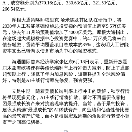
A
，成交额分别为370.16亿元、330.63亿元、321.53亿元、
266.54亿元。
摩根大通
策略师塔里克·哈米德及其团队在研报中，将
2030年
人工智能
基础设施总投资额的预测值上调至5.5万亿美
元，较去年11月的预测值增加了4000亿美元。
摩根大通
指出，
在这场超大规模
数据中心
投资竞赛中，约4.1万亿美元将来自
债务融资，贷款平均覆盖项目总成本的85%，这表明
人工智能
资本支出已转向以债务市场为中心的融资模式。
海通国际首席经济学家张忆东6月18日表示，重新开放霍
尔木兹海峡将使得美债长端利率上行冲击力减弱，防止了通胀
超预期上行，降低了年内加息风险，短期将提升全球风险偏
好，特别是AI主线行情率先修复、强者更强。
立足中期，随着美债长端利率上行冲击的缓解，秋季行情
将呈现更多元化，AI主线行情将扩散。届时不再需要依靠抱
团最强成长资产来对抗贴现率的提升。当前，基于景气投资，
建议从精选“最强成长”的AI稀缺资产，向业绩和估值性价比更
高的景气资产扩散，而不是根据宏观周期的角度进行老登小登
资产之间高低切换。