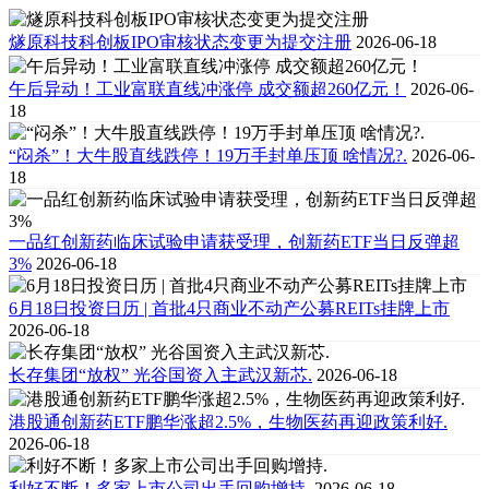
燧原科技科创板IPO审核状态变更为提交注册
2026-06-18
午后异动！工业富联直线冲涨停 成交额超260亿元！
2026-06-
18
“闷杀”！大牛股直线跌停！19万手封单压顶 啥情况?.
2026-06-
18
一品红创新药临床试验申请获受理，创新药ETF当日反弹超
3%
2026-06-18
6月18日投资日历 | 首批4只商业不动产公募REITs挂牌上市
2026-06-18
长存集团“放权” 光谷国资入主武汉新芯.
2026-06-18
港股通创新药ETF鹏华涨超2.5%，生物医药再迎政策利好.
2026-06-18
利好不断！多家上市公司出手回购增持.
2026-06-18