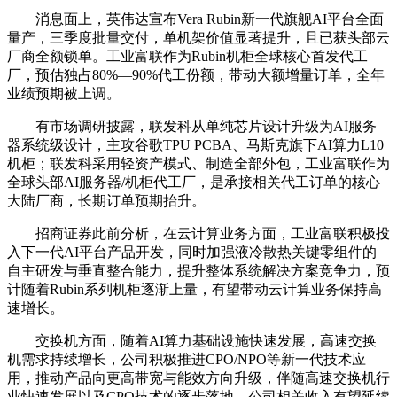
消息面上，
英伟达
宣布Vera Rubin新一代旗舰AI平台全面
量产，三季度批量交付，单机架价值显著提升，且已获头部云
厂商全额锁单。工业富联作为Rubin机柜全球核心首发代工
厂，预估独占80%—90%代工份额，带动大额增量订单，全年
业绩预期被上调。
有市场调研披露，联发科从单纯芯片设计升级为AI服务
器系统级设计，主攻谷歌TPU
PCB
A、马斯克旗下AI算力L10
机柜；联发科采用轻资产模式、制造全部外包，工业富联作为
全球头部AI服务器/机柜代工厂，是承接相关代工订单的核心
大陆厂商，长期订单预期抬升。
招商证券
此前分析，在
云计算
业务方面，工业富联积极投
入下一代AI平台产品开发，同时加强液冷散热关键零组件的
自主研发与垂直整合能力，提升整体系统解决方案竞争力，预
计随着Rubin系列机柜逐渐上量，有望带动
云计算
业务保持高
速增长。
交换机方面，随着AI算力基础设施快速发展，高速交换
机需求持续增长，公司积极推进CPO/NPO等新一代技术应
用，推动产品向更高带宽与能效方向升级，伴随高速交换机行
业快速发展以及CPO技术的逐步落地，公司相关收入有望延续