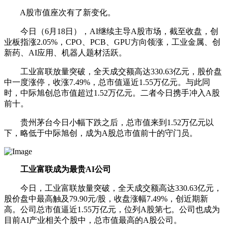
A股市值座次有了新变化。
今日（6月18日），AI继续主导A股市场，截至收盘，创
业板指涨2.05%，CPO、
PCB
、GPU方向领涨，
工业金属
、
创
新药
、
AI应用
、
机器人
题材活跃。
工业富联
放量突破，全天成交额高达330.63亿元，股价盘
中一度涨停，收涨7.49%，总市值逼近1.55万亿元。与此同
时，
中际旭创
总市值超过1.52万亿元。二者今日携手冲入A股
前十。
贵州茅台
今日小幅下跌之后，总市值来到1.52万亿元以
下，略低于
中际旭创
，成为A股总市值前十的守门员。
工业富联
成为最贵AI公司
今日，
工业富联
放量突破，全天成交额高达330.63亿元，
股价盘中最高触及79.90元/股，收盘涨幅7.49%，创
近期新
高
。公司总市值逼近1.55万亿元，位列A股第七。公司也成为
目前AI产业相关个股中，总市值最高的A股公司。