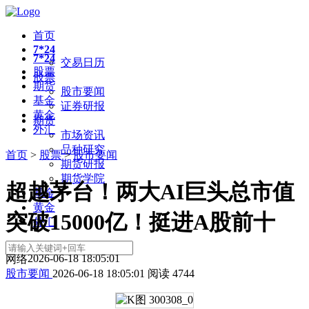
首页
7*24
7*24
交易日历
股票
股票
期货
股市要闻
基金
证券研报
黄金
期货
外汇
市场资讯
品种研究
首页
>
股票
>
股市要闻
期货研报
期货学院
超越茅台！两大AI巨头总市值
基金
黄金
突破15000亿！挺进A股前十
外汇
2026-06-18 18:05:01
网络
股市要闻
2026-06-18 18:05:01
阅读
4744