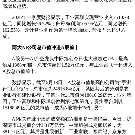
高增长趋势。
2026年一季度财报显示，工业富联实现营业收入2510.78
亿元，同比增长56.52%；归母净利润105.95亿元，同比增长
102.55%。
云计算
业务作为第一增长曲线，营收占比超过六
成。
两大AI公司总市值冲进A股前十
A股另一AI产业龙头
中际旭创
今日也大涨超过7%，最高
触及1368元/股，总市值超过1.52万亿元，与工业富联一起进入
A股总市值前十。
数据显示，截至6月18日，A股总市值最高的公司为“宇宙
行”
工商银行
，总市值为24616.84亿元，紧随其后的分别是
农
业银行
和
建设银行
，
宁德时代
总市值为18610.29亿元，位列第
四，工业富联和中际旭创位列第七和第九，
贵州茅台
则以
15188.49亿元的总市值，成为A股前十“守门员”。
AI相关产业个股的成交额在A股更是一骑绝尘。今日，沪
深两市成交额合计3.31万亿元。中际旭创成交额居首，为
381.77亿元。其后是
兆易创新
、工业富联、
寒武纪
、
京东方