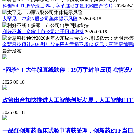
科创50ETF鹏华涨近3%，字节跳动加量采购国产芯片
2026-06-
太罕见！72家A股公司集体提示风险
2026-06-18
利好不断！多家上市公司出手回购增持
2026-06-18
金慧科技预计2026财年股东应占亏损不超1.5亿元；药明康德完
最新发布
“闷杀”！大牛股直线跌停！19万手封单压顶 啥情况?
2026-06-18
政策出台加快推进人工智能创新发展，人工智能ETF
2026-06-18
一品红创新药临床试验申请获受理，创新药ETF当日反