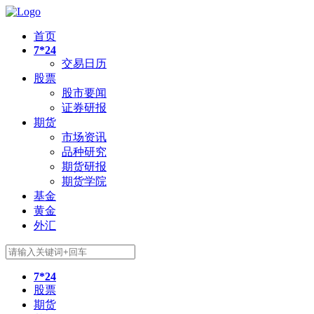
首页
7*24
交易日历
股票
股市要闻
证券研报
期货
市场资讯
品种研究
期货研报
期货学院
基金
黄金
外汇
7*24
股票
期货