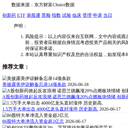
数据来源：东方财富Choice数据
创新药
ETF
港股通
景顺
指数
试验
临床
受理
申请
当日
声明：
风险提示：以上内容仅来自互联网，文中内容或观
前，投资者应根据自身情况考虑投资产品相关的风
何保证和承诺。
本站认真尊重知识产权及您的合法权益，如发现本
推荐文章：
美披露美伊谅解备忘录14项条款
2026-06-18
A股创新药掀起反攻浪潮 诺思兰德飙涨20%点燃板块情绪 创新药ET
1.5万手大单出击 4000亿龙头直封涨停 历史新高.
2026-06-17
86股特大单净流入资金超2亿元
2026-06-17