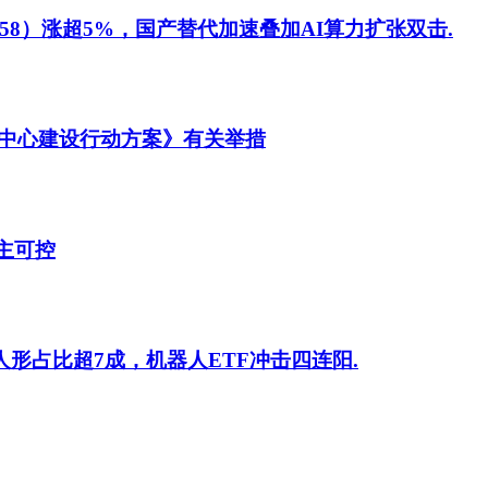
58）涨超5%，国产替代加速叠加AI算力扩张双击.
中心建设行动方案》有关举措
主可控
人形占比超7成，机器人ETF冲击四连阳.