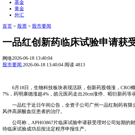
基金
黄金
外汇
首页
>
股票
>
股市要闻
一品红创新药临床试验申请获受
2026-06-18 13:40:04
网络
股市要闻
2026-06-18 13:40:04
阅读
4813
6月18日，生物科技板块表现活跃，创新药股领涨，CRO概念
7%，药明康德涨超4%，皓元医药走出20cm涨停、昭衍新药等录
一品红于近日午间公告，全资子公司广州一品红制药有限公司
风伴高尿酸血症患者的治疗。
公司称，APH03867片临床试验申请获受理对公司短期
待临床试验成功后按法定程序申报生产。