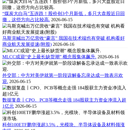
“煤炭大白马”五连跌！股价创3个月新低，多只大盘股近日回
撤，这些方向占比较高.
2026-06-15
马斯克喊出万亿营收“豪言” 我国在技术端也有突破 机构看好
商业航天发展提速(附股)
2026-06-16
MLCC或迎“史上最长缺货潮” 概念股集体飙升.
2026-06-16
外交部：中方对美伊就第一阶段谅解备忘录达成一致表示欢
迎.
2026-06-15
数据复盘丨CPO、PCB等概念走强 184股获主力资金净流入超
1亿元
2026-06-15
科创100ETF鹏华涨超3.5%，光模块、半导体设备及材料领涨