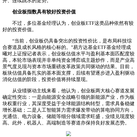
开、连续跳水的走势。
创业板指数具有较好投资价值
不过，多位基金经理认为，创业板ETF这类品种依然有较
好的投资价值。
“当前，创业板仍具备突出的投资性价比，是布局科技
综
合
赛道及成长风格的核心标的。”易方达基金ETF基金经理成
曦对上证报记者表示，创业板估值水平与盈利基本面匹配度较
高，本轮市场表现并非单纯资金博弈或主题炒作，而是产业高
景气度兑现与资本市场重磅改革政策共同驱动的结果。目前，
板块估值具备扎实的基本面支撑，后续有望逐步进入盈利驱动
消化估值的阶段，投资价值将持续显现。
从业绩驱动主线来看，他认为，创业板两大核心赛道发展
确定性突出：一是由能源安全战略引领的
新能源
产业，作为板
块权重行业，其深度受益于全球能源结构转型，需求具备稳健
增长基础；二是
人工智能
算力需求爆发带动的算电协同方向，
光
通信
、
电力
设备、储能等细分领域需求旺盛，业绩兑现度较
高。此外，
机器人
、高端制造等赛道亦保持良好发展态势。