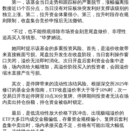
第一，该基金当日走势和跟踪标的严重脱节，涨幅偏离指
数接近15个百分点，当日没有对应板块突发利好支撑该级别的
独立上涨。第二，拉升资金体量很小。第三，拉升时段存在规
则限制，收盘集合竞价申报后无法撤销。
“不过，也不能彻底排除市场资金刻意尾盘做价、非理性
追高买入等情形。”毕梦姌说。
她同时提示该基金的多重投资风险。首先，是溢价收敛带
来直接账面亏损。尾盘拉升发生在收盘阶段，当日套利操作窗
口关闭，溢价无法即时消化。次日开盘后套利资金会集中进
场，场内供给大幅增加，高溢价阶段买入的投资者，会因溢价
缩水直接产生亏损。
其次，是停牌带来的流动性冻结风险。根据深交所2025年
修订的基金业务指南，ETF收盘溢价率大于等于10%时，次一
交易日开市起停牌至10点30分复牌。停牌期间投资者无法在场
内卖出持仓份额，持仓资金被临时锁定。
最后，是低流动性放大价格下跌冲击。出现极端溢价的
ETF大多日均成交金额偏低，存量资金规模偏小。复牌后套利
盘集中卖出时，场内承接买盘不足，价格有可能出现大幅低