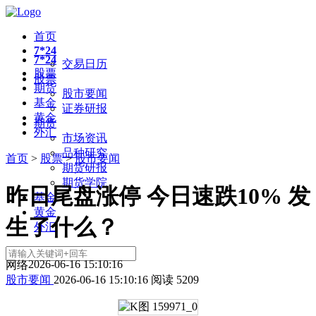
首页
7*24
7*24
交易日历
股票
股票
期货
股市要闻
基金
证券研报
黄金
期货
外汇
市场资讯
品种研究
首页
>
股票
>
股市要闻
期货研报
期货学院
昨日尾盘涨停 今日速跌10% 发
基金
黄金
生了什么？
外汇
2026-06-16 15:10:16
网络
股市要闻
2026-06-16 15:10:16
阅读
5209