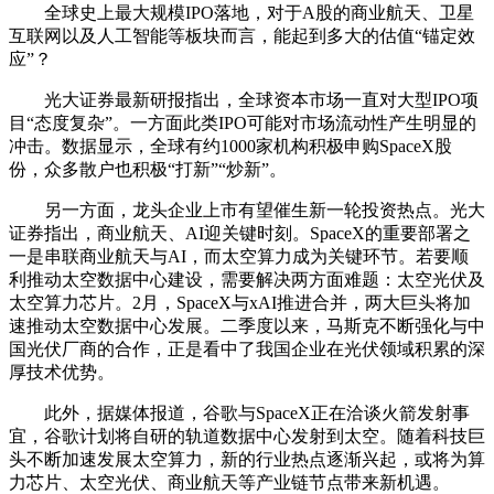
全球史上最大规模IPO落地，对于A股的
商业航天
、
卫星
互联网
以及
人工智能
等板块而言，能起到多大的估值“锚定效
应”？
光大证券
最新研报指出，全球资本市场一直对大型IPO项
目“态度复杂”。一方面此类IPO可能对市场流动性产生明显的
冲击。数据显示，全球有约1000家机构积极申购SpaceX股
份，众多散户也积极“打新”“炒新”。
另一方面，龙头企业上市有望催生新一轮投资热点。
光大
证券
指出，
商业航天
、AI迎关键时刻。SpaceX的重要部署之
一是串联
商业航天
与AI，而太空算力成为关键环节。若要顺
利推动太空
数据中心
建设，需要解决两方面难题：太空光伏及
太空算力芯片。2月，SpaceX与xAI推进合并，两大巨头将加
速推动太空
数据中心
发展。二季度以来，马斯克不断强化与中
国光伏厂商的合作，正是看中了我国企业在光伏领域积累的深
厚技术优势。
此外，据媒体报道，谷歌与SpaceX正在洽谈火箭发射事
宜，谷歌计划将自研的轨道
数据中心
发射到太空。随着科技巨
头不断加速发展太空算力，新的行业热点逐渐兴起，或将为算
力芯片、太空光伏、商业航天等产业链节点带来新机遇。