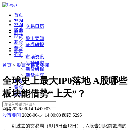
首页
7*24
7*24
交易日历
股票
股票
期货
股市要闻
基金
证券研报
黄金
期货
外汇
市场资讯
品种研究
首页
>
股票
>
股市要闻
期货研报
期货学院
全球史上最大IP0落地 A股哪些
基金
黄金
板块能借势“上天”？
外汇
2026-06-14 14:00:03
网络
股市要闻
2026-06-14 14:00:03
阅读
5295
刚过去的交易周（6月8日至12日），A股告别此前数周的