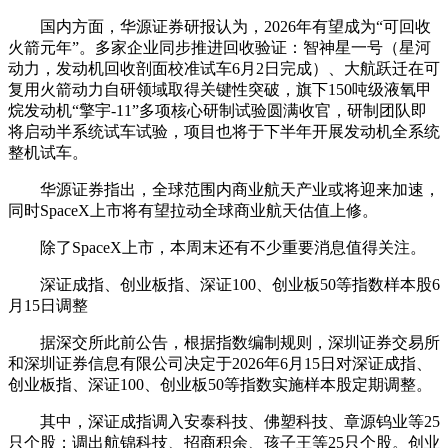
国内方面，华源证券研报认为，2026年有望成为“可回收
火箭元年”。多家企业同步推进回收验证：智神星一号（星河
动力，发动机回收剖面校准试车6月2日完成）、大航跃迁在可
复用火箭动力自研领域取得关键性突破，旗下150吨级液氧甲
烷发动机“擎宇-11”多项核心研制试验圆满收官，研制团队即
将启动半系统试车试验，项目也将于下半年开展发动机全系统
整机试车。
华源证券指出，全球范围内商业航天产业或将迎来加速，
同时SpaceX上市将有望拉动全球商业航天估值上修。
除了SpaceX上市，本周末还有不少重要消息值得关注。
深证成指、创业板指、深证100、创业板50等指数样本股6
月15日调整
据深交所此前公告，根据指数编制规则，深圳证券交易所
和深圳证券信息有限公司决定于2026年6月15日对深证成指、
创业板指、深证100、创业板50等指数实施样本股定期调整。
其中，深证成指调入
安泰科技
、
佛塑科技
、
章源钨业
等25
只个股；调出
航锦科技
、
招商积余
、
孩子王
等25只个股。创业