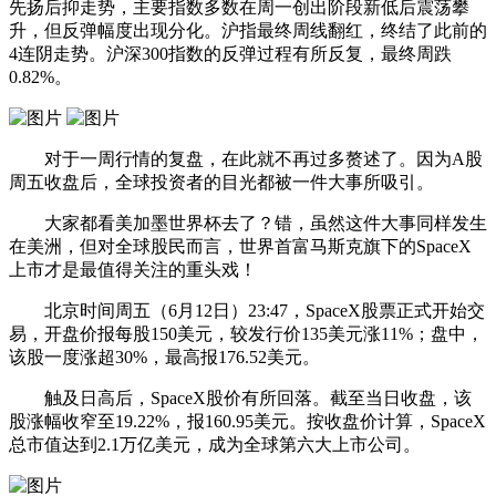
先扬后抑走势，主要指数多数在周一创出阶段新低后震荡攀
升，但反弹幅度出现分化。沪指最终周线翻红，终结了此前的
4连阴走势。沪深300指数的反弹过程有所反复，最终周跌
0.82%。
对于一周行情的复盘，在此就不再过多赘述了。因为A股
周五收盘后，全球投资者的目光都被一件大事所吸引。
大家都看美加墨世界杯去了？错，虽然这件大事同样发生
在美洲，但对全球股民而言，世界首富马斯克旗下的
SpaceX
上市才是最值得关注的重头戏！
北京时间周五（6月12日）23:47，
SpaceX
股票正式开始交
易，开盘价报每股150美元，较发行价135美元涨11%；盘中，
该股一度涨超30%，最高报176.52美元。
触及日高后，
SpaceX
股价有所回落。截至当日收盘，该
股涨幅收窄至19.22%，报160.95美元。按收盘价计算，SpaceX
总市值达到2.1万亿美元，成为全球第六大上市公司。