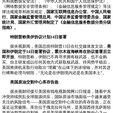
共和国
数据安全
法》、《中华人民共和国个人信息保护法》、
《网络
数据安全
管理条例》、《
金融信息服务
管理规定》等法
律法规规章和政策规定，
国家互联网信息办公室、中国人民
银
行
、国家金融监督管理总局、中国证券监督管理委员会、国家
统计局、国家外汇管理局制定了《
金融信息服务
数据分类分级
指南》。
特朗普称美伊协议计划14日签署
据央视新闻，美国总统特朗普13日在社交媒体发文说，
美
国和伊朗定于14日签署协议，霍尔木兹海峡将在协议签署后立
即开放
。特朗普称，伊朗已不再寻求拥有核武器，也不会购
买、自主研发或以任何其他方式获取核武器。待局势平稳后，
美国将择机采取行动取出“埋藏”在山体下的浓缩铀，并对其进
行稀释处理与销毁，“无论是在伊朗境内还是在美国本土”。
美国原油交割中心库存告急
据央视财经援引美国有线电视新闻网12日报道，随着中东
冲突持续扰乱全球能源供应，国际原油市场面临一个越来越受
关注的风险信号——美国原油交割中心库欣的库存告急，正在
逼近运营极限。库欣位于俄克拉何马州，是美国西得克萨斯轻
质原油
期货
的交割地，也是美国最重要的原油集散中心之一。