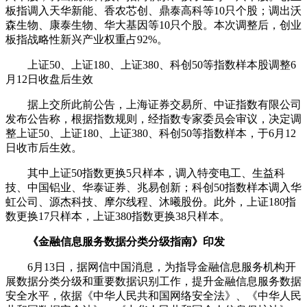
板指调入
天华新能
、
香农芯创
、
鼎泰高科
等10只个股；调出
沃
森生物
、
康泰生物
、
华大基因
等10只个股。本次调整后，创业
板指战略性新兴产业权重占92%。
上证50、上证180、
上证380
、科创50等指数样本股调整6
月12日收盘后生效
据上交所此前公告，上海证券交易所、中证指数有限公司
发布公告称，根据指数规则，经指数专家委员会审议，决定调
整上证50、上证180、
上证380
、科创50等指数样本，于6月12
日收市后生效。
其中上证50指数更换5只样本，调入
特变电工
、
生益科
技
、
中国铝业
、
华泰证券
、
兆易创新
；科创50指数样本调入华
虹公司、
源杰科技
、摩尔线程、沐曦股份。此外，上证180指
数更换17只样本，
上证380
指数更换38只样本。
《金融
信息服务
数据分类分级指南》印发
6月13日，据网信中国消息，为指导金融
信息服务
机构开
展数据分类分级和重要数据识别工作，提升金融
信息服务
数据
安全
水平，依据《中华人民共和国
网络安全
法》、《中华人民