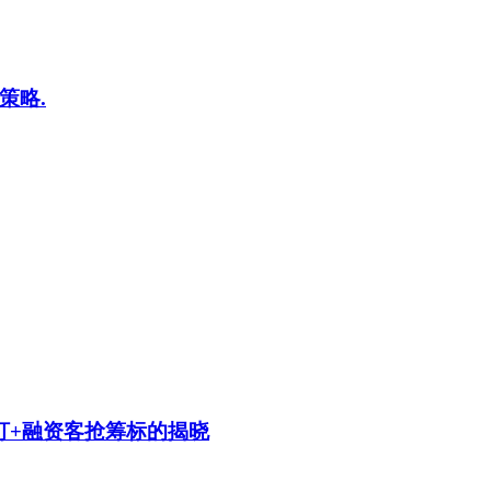
策略.
盯+融资客抢筹标的揭晓