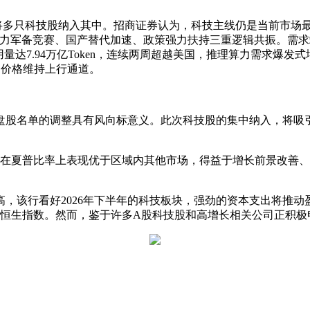
将多只科技股纳入其中。
招商证券
认为，科技主线仍是当前市场最
力军备竞赛、国产替代加速、政策强力扶持三重逻辑共振。需求端
调用量达7.94万亿Token，连续两周超越美国，推理算力需求爆
，价格维持上行通道。
盘股
名单的调整具有风向标意义。此次科技股的集中纳入，将吸
股在夏普比率上表现优于区域内其他市场，得益于增长前景改善、
，该行看好2026年下半年的科技板块，强劲的资本支出将推
优于恒生指数。然而，鉴于许多A股科技股和高增长相关公司正积极