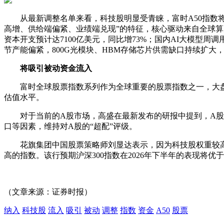
从最新调整名单来看，科技股明显受青睐，富时A50指数
高增、供给端偏紧、业绩端兑现”的特征，核心驱动来自全球算
资本开支预计达7100亿美元，同比增73%；国内AI大模型周
节产能偏紧，800G光模块、HBM
存储芯片
供需缺口持续扩大
将吸引被动资金流入
富时全球股票指数系列作为全球重要的股票指数之一，
大
估值水平。
对于当前的A股市场，
高盛
在最新发布的研报中提到，A
口等因素，维持对A股的“超配”评级。
花旗集团
中国股票策略师刘显达表示，因为科技股权重较高
高的指数。该行预期沪深300指数在2026年下半年的表现将
（文章来源：证券时报）
纳入
科技股
流入
吸引
被动
调整
指数
资金
A50
股票