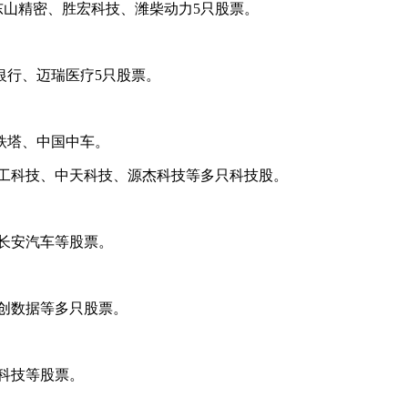
东山精密
、
胜宏科技
、
潍柴动力
5只股票。
银行
、
迈瑞医疗
5只股票。
铁塔
、
中国中车
。
工科技
、
中天科技
、
源杰科技
等多只科技股。
长安汽车
等股票。
创数据
等多只股票。
科技
等股票。