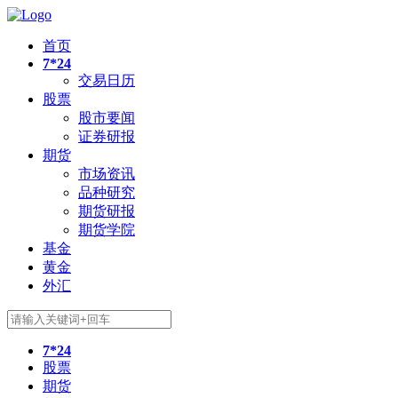
首页
7*24
交易日历
股票
股市要闻
证券研报
期货
市场资讯
品种研究
期货研报
期货学院
基金
黄金
外汇
7*24
股票
期货