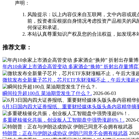
声明：
风险提示：以上内容仅来自互联网，文中内容或观
前，投资者应根据自身情况考虑投资产品相关的风
何保证和承诺。
本站认真尊重知识产权及您的合法权益，如发现本
推荐文章：
年内10余家上市酒企高管变动 多家酒企“换帅” 折射出存量博
微软发布全新量子芯片，芯片ETF东财涨幅不止，午后大涨超4%
瞬间拉升超100点 菜油期货发生了什么？.
2026-06-03
6月3日国内四大证券报纸、重要财经媒体头版头条内容精华摘
多重硬核催化共振，创业板人工智能盘中强势涨超6%！.
2026-
特朗普：正在与伊朗达成协议 伊朗已同意不会拥有核武器
2026