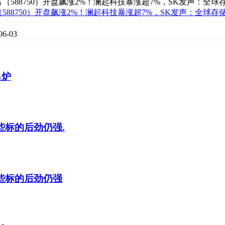
88750）开盘飙涨2%！澜起科技暴涨超7%，SK发声：全球存储
06-03
出炉
些标的后劲仍强.
这些标的后劲仍强