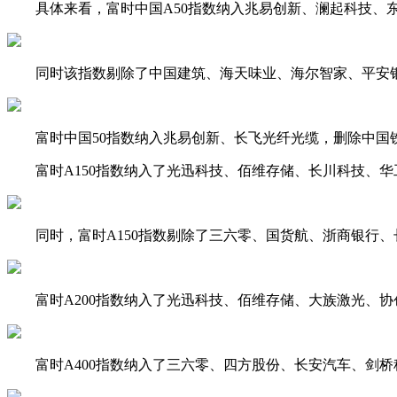
具体来看，富时中国A50指数纳入
兆易创新
、
澜起科技
、
同时该指数剔除了
中国建筑
、
海天味业
、
海尔智家
、
平安
富时中国50指数纳入
兆易创新
、
长飞光纤光缆
，删除
中国
富时A150指数纳入了
光迅科技
、
佰维存储
、
长川科技
、
华
同时，富时A150指数剔除了
三六零
、
国货航
、
浙商银行
、
富时A200指数纳入了
光迅科技
、
佰维存储
、
大族激光
、
协
富时A400指数纳入了
三六零
、
四方股份
、
长安汽车
、
剑桥