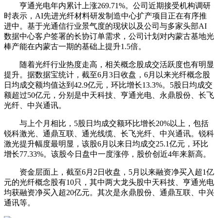
亨通光电
年内累计上涨269.71%。公司近期接受机构调研
时表示，AI先进光纤材料研发制造中心扩产项目正在有序推
进中。基于光通信行业景气度的现状以及公司与多家头部AI
数据中心客户签署的长协订单需求，公司计划对内蒙古基地光
棒产能在内蒙古一期的基础上提升1.5倍。
随着光纤行业热度走高，相关概念股成交活跃度也有明显
提升。据数据宝统计，截至6月3日收盘，6月以来光纤概念股
日均成交额均值达到42.9亿元，环比增长13.3%。5股日均成交
额超过50亿元，分别是
中天科技
、
亨通光电
、
永鼎股份
、长飞
光纤、
中兴通讯
。
与上个月相比，5股日均成交额环比增长20%以上，包括
锐科激光
、
通鼎互联
、
通光线缆
、长飞光纤、
中兴通讯
。
锐科
激光
提升幅度最明显，该股6月以来日均成交25.1亿元，环比
增长77.33%。该股今日盘中一度涨停，股价创近4年来新高。
资金层面上，截至6月2日收盘，5月以来融资净买入超1亿
元的光纤概念股有10只，其中两大龙头股
中天科技
、亨通光电
均获融资净买入超20亿元。其次是
永鼎股份
、通鼎互联、
中兴
通讯
等。