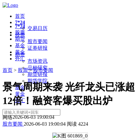
首页
7*24
7*24
交易日历
股票
股票
期货
股市要闻
基金
证券研报
黄金
期货
外汇
市场资讯
品种研究
首页
>
股票
>
股市要闻
期货研报
期货学院
景气周期来袭 光纤龙头已涨超
基金
黄金
12倍！融资客爆买股出炉
外汇
2026-06-03 19:00:04
网络
股市要闻
2026-06-03 19:00:04
阅读
4224