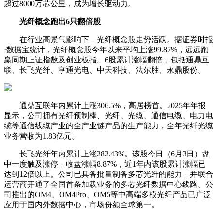
超过8000万芯公里，成为增长
驱动力
。
光纤概念
跑出6只翻倍股
在行业高景气影响下，
光纤概念
股走势活跃。据证券时报
·数据宝统计，
光纤概念
股今年以来平均上涨99.87%，远远跑
赢同期上证指数及创业板指。6股累计涨幅翻倍，包括
通鼎互
联
、
长飞光纤
、
亨通光电
、
中天科技
、
法尔胜
、
永鼎股份
。
通鼎互联
年内累计上涨306.5%，高居榜首。2025年年报
显示，公司拥有光纤预制棒、光纤、光缆、
通信
电缆、
电力
电
缆等
通信
线缆产业的全产业链产品的生产能力，全年光纤光缆
业务营收为1.83亿元。
长飞光纤
年内累计上涨282.43%。该股今日（6月3日）盘
中一度触及涨停，收盘涨幅8.87%，近1年内该股累计涨幅已
达到12倍以上。公司已具备批量制备多芯光纤的能力，并联合
运营商开通了全国首条加载业务的多芯光纤数据中心线路。公
司推出的OM4、OM4Pro、OM5等中高端多模光纤产品已广泛
应用于国内外数据中心，市场份额全球第一。