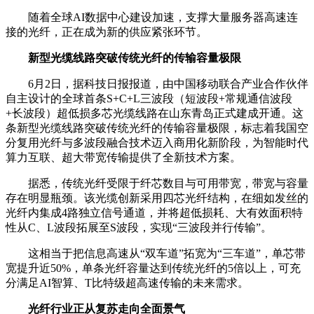
随着全球AI
数据中心
建设加速，支撑大量服务器高速连
接的光纤，正在成为新的供应紧张环节。
新型光缆线路突破传统光纤的传输容量极限
6月2日，据科技日报报道，由
中国移动
联合产业合作伙伴
自主设计的全球首条S+C+L三波段（短波段+常规
通信
波段
+长波段）超低损多芯光缆线路在山东青岛正式建成开通。这
条新型光缆线路突破传统光纤的传输容量极限，标志着我国空
分复用光纤与多波段融合技术迈入商用化新阶段，为智能时代
算力互联、超大带宽传输提供了全新技术方案。
据悉，传统光纤受限于纤芯数目与可用带宽，带宽与容量
存在明显瓶颈。该光缆创新采用四芯光纤结构，在细如发丝的
光纤内集成4路独立信号通道，并将超低损耗、大有效面积特
性从C、L波段拓展至S波段，实现“三波段并行传输”。
这相当于把信息高速从“双车道”拓宽为“三车道”，单芯带
宽提升近50%，单条光纤容量达到传统光纤的5倍以上，可充
分满足AI智算、T比特级超高速传输的未来需求。
光纤行业正从复苏走向全面景气