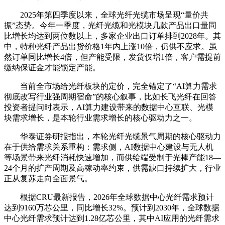
2025年第四季度以来，全球光纤光缆市场呈现“量价共
振”态势。今年一季度，光纤光缆和光模块几款产品出口量同
比增长均达到两位数以上，多家企业出口订单排到2028年。其
中，特种光纤产品出货价格1年内上涨10倍，仍供不应求。虽
然订单同比增长4倍，但产能受限，发货仅增1倍，客户需提前
缴纳保证金才能锁定产能。
当前全市场给光纤板块的定价，完全锚定了“AI算力需求
彻底改写行业强周期宿命”的核心叙事，比如
长飞光纤
在回答
投资者提问时表示，AI算力建设带来的
数据中心
互联、光模
块需求增长，是本轮行业需求增长的核心
驱动力
之一。
华泰证券
研报指出，本轮光纤光缆景气周期的核心
驱动力
在于供给需求关系重构：需求侧，AI
数据中心
建设与
无人机
等场景带来光纤消耗快速增加，而供给端受制于光棒产能18—
24个月的扩产周期及高稼动率约束，供需缺口持续扩大，行业
正从复苏走向全面景气。
根据CRU最新报告，2026年全球数据中心光纤需求预计
达到9160万芯公里，同比增长32%。预计到2030年，全球数据
中心光纤需求预计达到1.28亿芯公里，其中
AI应用
的光纤需求