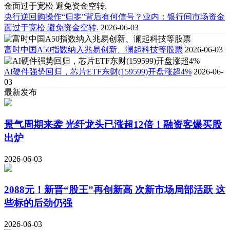
央行逆回购操作“归零”背后有何信号？业内：银行间市场资金
面过于宽松 避免资金空转.
2026-06-03
富时中国A50指数纳入兆易创新、澜起科技等股票
2026-06-03
AI硬件强势回归，芯片ETF东财(159599)开盘涨超4%
2026-06-
03
最新发布
景气周期来袭 光纤龙头已涨超12倍！融资客爆买股
出炉
2026-06-03
2088元！新晋“股王”再创新高 次新市场局部活跃 这
些标的后劲仍强
2026-06-03