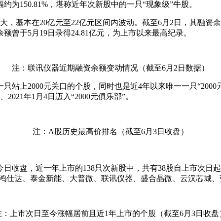
为150.81%，堪称近年
次新股
中的一只“现象级”牛股。
本在20亿元至22亿元区间内波动。截至6月2日，其融资余额为
曾于5月19日录得24.81亿元，为上市以来最高纪录。
注：联讯仪器近期融资余额变动情况（截至6月2日数据）
一只站上2000元关口的个股，同时也是近4年以来唯一一只“200
日、2021年1月4日迈入“2000元俱乐部”。
注：A股历史最高价排名（截至6月3日收盘）
日收盘，近一年上市的138只
次新股
中，共有38股自上市次日
鸿仕达
、
泰金新能
、大普微、联讯仪器、
盛合晶微
、
云汉芯城
、
注：上市次日至今涨幅居前且近1年上市的个股（截至6月3日收盘