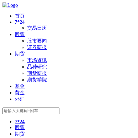
首页
7*24
交易日历
股票
股市要闻
证券研报
期货
市场资讯
品种研究
期货研报
期货学院
基金
黄金
外汇
7*24
股票
期货