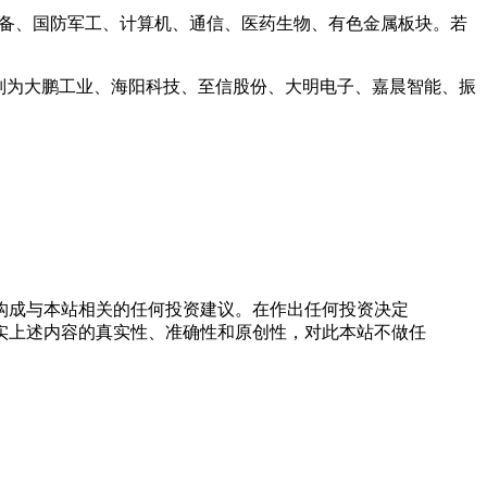
备、国防
军工
、
计算机
、
通信
、
医药生物
、
有色金属
板块。若
别为
大鹏工业
、
海阳科技
、
至信股份
、
大明电子
、
嘉晨智能
、
振
构成与本站相关的任何投资建议。在作出任何投资决定
实上述内容的真实性、准确性和原创性，对此本站不做任