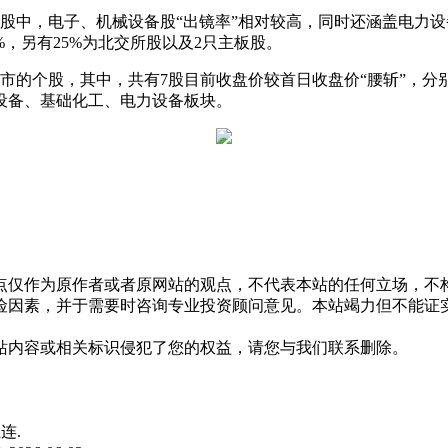
股中，
电子
、
机械设备
股“出镜率”相对较高，同时还涵盖
电力
设
%，另有25%为北交所股以及2只主板股。
的个股，其中，共有7股目前收盘价较首日收盘价“腰斩”，分
设备
、
基础化工
、
电力
设备板块。
点仅作为原作者或者原网站的观点，不代表本站的任何立场，不
险因素，并于需要时咨询专业投资顾问意见。本站竭力但不能证
站内容或相关标识侵犯了您的权益，请您与我们联系删除。