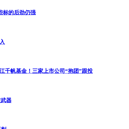
这些标的后劲仍强
入
江千帆基金！三家上市公司“抱团”跟投
核武器