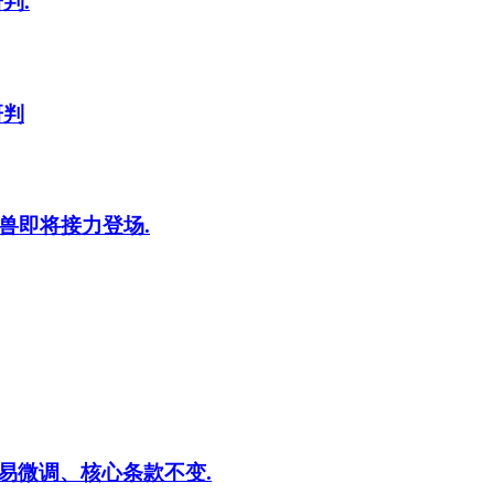
判.
研判
兽即将接力登场.
易微调、核心条款不变.