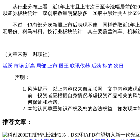
从行业分布上看，近1年上市且上市次日至今涨幅居前的20
以证券板块统计，双创股数量明显较多，20股中累计共占比65
不过，也有部分次新股上市后表现不佳，同样选取近1年上市
宏股份
、
科马材料
。按行业板块统计，其主要覆盖
汽车
、
机械
（文章来源：财联社）
活跃
市场
新高
局部
上市
股王
联讯仪器
后劲
标的
次日
声明：
风险提示：以上内容仅来自互联网，文中内容或观
前，投资者应根据自身情况考虑投资产品相关的风
何保证和承诺。
本站认真尊重知识产权及您的合法权益，如发现本
推荐文章：