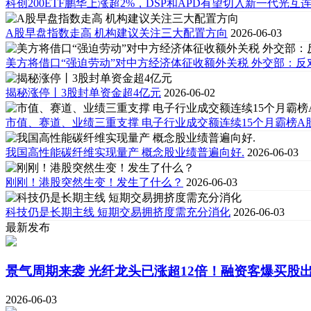
科创200ETF鹏华上涨超2%，DSP和APD有望切入新一代光互连
A股早盘指数走高 机构建议关注三大配置方向
2026-06-03
美方将借口“强迫劳动”对中方经济体征收额外关税 外交部：反
揭秘涨停丨3股封单资金超4亿元
2026-06-02
市值、赛道、业绩三重支撑 电子行业成交额连续15个月霸榜A股
我国高性能碳纤维实现量产 概念股业绩普遍向好.
2026-06-03
刚刚！港股突然生变！发生了什么？
2026-06-03
科技仍是长期主线 短期交易拥挤度需充分消化
2026-06-03
最新发布
景气周期来袭 光纤龙头已涨超12倍！融资客爆买股
2026-06-03