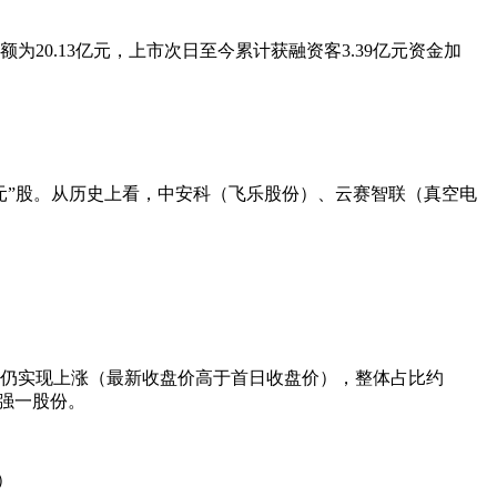
20.13亿元，上市次日至今累计获融资客3.39亿元资金加
0元”股。从历史上看，
中安科
（飞乐股份）、
云赛智联
（真空
电
起仍实现上涨（最新收盘价高于首日收盘价），整体占比约
强一股份
。
）