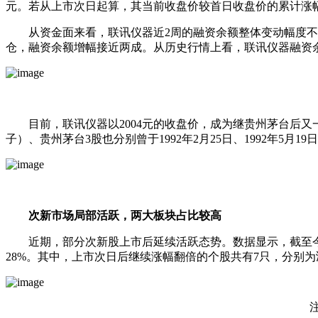
元。若从上市次日起算，其当前收盘价较首日收盘价的累计涨幅约
从资金面来看，联讯仪器近2周的融资余额整体变动幅度不大，基
仓，融资余额增幅接近两成。从历史行情上看，联讯仪器融资余额
目前，联讯仪器以2004元的收盘价，成为继
贵州茅台
后又
子
）、
贵州茅台
3股也分别曾于1992年2月25日、1992年5月19
次新市场局部活跃，两大板块占比较高
近期，部分
次新股
上市后延续活跃态势。数据显示，截至今
28%。其中，上市次日后继续涨幅翻倍的个股共有7只，分别为