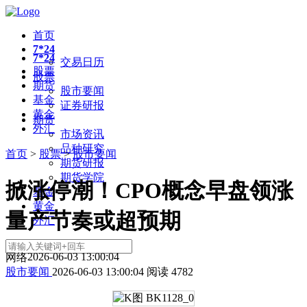
首页
7*24
7*24
交易日历
股票
股票
期货
股市要闻
基金
证券研报
黄金
期货
外汇
市场资讯
品种研究
首页
>
股票
>
股市要闻
期货研报
期货学院
掀涨停潮！CPO概念早盘领涨
基金
黄金
量产节奏或超预期
外汇
2026-06-03 13:00:04
网络
股市要闻
2026-06-03 13:00:04
阅读
4782