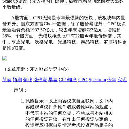
Scale up场景（光入柜内）延伸，后者市场空间比前者大出数
个数量级。
A股方面，CPO无疑是今年最强势的板块，该板块年内量
价齐升。据
东方财富
Choice数据，除了股价暴涨外，CPO板块
最新融资余额1987.57亿元，较去年末增超723亿元，增幅超
36%。个股方面，光模块概念股中有22股今年股价翻倍，其
中，
亨通光电
、
沃格光电
、
光迅科技
、
泰晶科技
、
罗博特科
更
是涨超2倍。
（文章来源：
东方财富
研究中心）
节奏
预期
领涨
涨停潮
早盘
CPO概念
CPO
Spectrum
今年
实现
声明：
风险提示：以上内容仅来自互联网，文中内
容或观点仅作为原作者或者原网站的观点，
不代表本站的任何立场，不构成与本站相关
的任何投资建议。在作出任何投资决定前，
投资者应根据自身情况考虑投资产品相关的