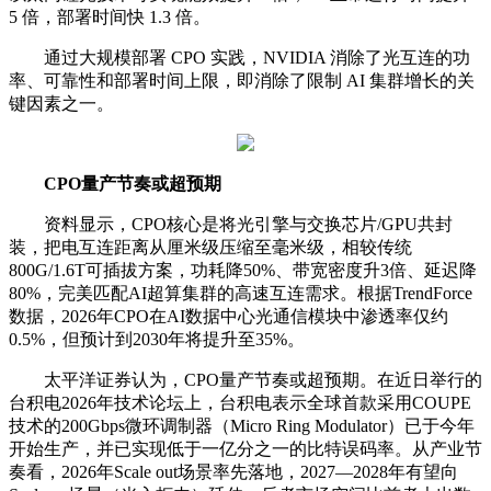
5 倍，部署时间快 1.3 倍。
通过大规模部署 CPO 实践，NVIDIA 消除了光互连的功
率、可靠性和部署时间上限，即消除了限制 AI 集群增长的关
键因素之一。
CPO量产节奏或超预期
资料显示，CPO核心是将光引擎与交换芯片/GPU共封
装，把电互连距离从厘米级压缩至毫米级，相较传统
800G/1.6T可插拔方案，功耗降50%、带宽密度升3倍、延迟降
80%，完美匹配AI超算集群的高速互连需求。根据TrendForce
数据，2026年CPO在AI
数据中心
光通信模块
中渗透率仅约
0.5%，但预计到2030年将提升至35%。
太平洋
证券认为，CPO量产节奏或超预期。在近日举行的
台积电
2026年技术论坛上，
台积电
表示全球首款采用COUPE
技术的200Gbps微环调制器（Micro Ring Modulator）已于今年
开始生产，并已实现低于一亿分之一的比特误码率。从产业节
奏看，2026年Scale out场景率先落地，2027—2028年有望向