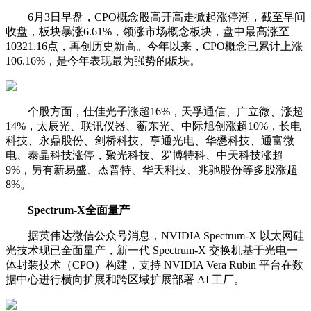
6月3日早盘，
CPO概念
股高开高走掀起涨停潮，截至早间
收盘，板块暴涨6.61%，领涨市场概念板块，盘中最高涨至
10321.16点，再创
历史新高
。今年以来，
CPO概念
已累计上涨
106.16%，是今年表现最为强势的板块。
个股方面，
仕佳光子
涨超16%，
天孚通信
、
广立微
、涨超
14%，
太辰光
、
联讯仪器
、
蘅东光
、
中际旭创
涨超10%，
长电
科技
、
永鼎股份
、
剑桥科技
、
亨通光电
、
华懋科技
、
通富微
电
、
泰晶科技
涨停，
聚光科技
、
罗博特科
、
中天科技
涨超
9%，另有
新易盛
、
杰普特
、
华天科技
、
兆驰股份
等多股涨超
8%。
Spectrum-X全面量产
据
英伟达
微信公众号消息，NVIDIA Spectrum-X 以太网硅
光技术现已全面量产，新一代 Spectrum-X 交换机基于光电一
体封装技术（CPO）构建，支持 NVIDIA Vera Rubin 平台在
数
据中心
进行横向扩展和跨区域扩展部署 AI 工厂。