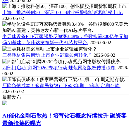
3%
2026-06-02
上海：推动科创50、深证100、创业板股指期货和期权上市.
2026-06-02
半导体设备ETF万家强势反弹涨3.48%，谷歌拟筹800亿美元加
码AI基建，英伟达发布新一代AI芯片平台.
2026-06-02
三类耗材集采启动 上市企业逻辑如何转化？
2026-06-02
四部门启动“剑网2026”专项行动 规范网络版权传播秩序.
2026-
06-02
压降负债成本！多家民营银行下架3年期、5年期定期存款.
2026-06-02
最新发布
AI催化金刚石散热！培育钻石概念持续拉升 融资客
最新抢筹股曝光