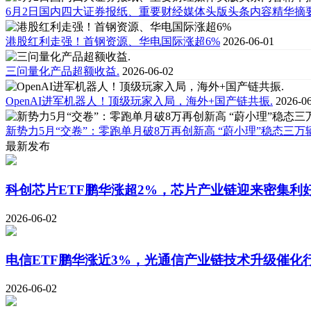
6月2日国内四大证券报纸、重要财经媒体头版头条内容精华摘
港股红利走强！首钢资源、华电国际涨超6%
2026-06-01
三问量化产品超额收益.
2026-06-02
OpenAI进军机器人！顶级玩家入局，海外+国产链共振.
2026-0
新势力5月“交卷”：零跑单月破8万再创新高 “蔚小理”稳态三万辆
最新发布
科创芯片ETF鹏华涨超2%，芯片产业链迎来密集利
2026-06-02
电信ETF鹏华涨近3%，光通信产业链技术升级催化
2026-06-02