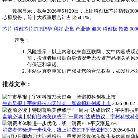
数据显示，截至2026年5月29日，上证科创板芯片指数(0
芯原股份，前十大权重股合计占比64.1%。
芯片
科创芯片ETF鹏华
利好
密集
产业链
迎来
科创板
指数
000
声明：
风险提示：以上内容仅来自互联网，文中内容或观
前，投资者应根据自身情况考虑投资产品相关的风
何保证和承诺。
本站认真尊重知识产权及您的合法权益，如发现本
推荐文章：
牛市早报｜宇树科技73天过会，智谱拟科创板上市
2026-06-02
盘前必读丨特朗普称美伊或于“一周内”达成协议；宇树科技科创板
消费者体验进一步优化，线上消费ETF平安涨超3%
2026-06-01