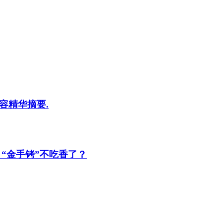
容精华摘要.
“金手铐”不吃香了？