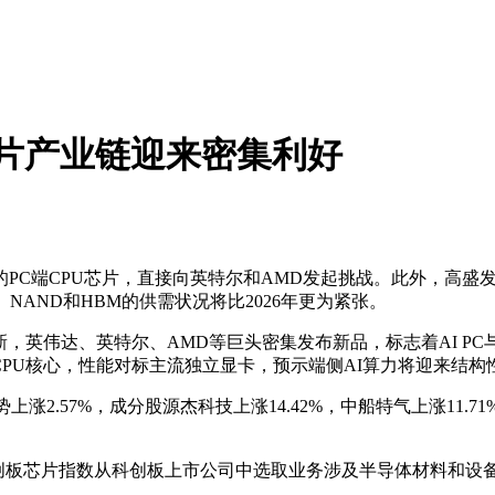
芯片产业链迎来密集利好
端CPU芯片，直接向英特尔和AMD发起挑战。此外，高盛发布
NAND和HBM的供需状况将比2026年更为紧张。
创新，英伟达、英特尔、AMD等巨头密集发布新品，标志着AI P
0个CPU核心，性能对标主流独立显卡，预示端侧AI算力将迎来结构
强势上涨2.57%，成分股源杰科技上涨14.42%，中船特气上涨11.
板芯片指数从科创板上市公司中选取业务涉及半导体材料和设
。