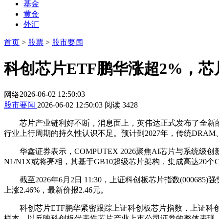
基金
黄金
外汇
首页
>
股票
>
股市要闻
科创芯片ETF鹏华涨超2%，
2026-06-02 12:50:03
网络
股市要闻
2026-06-02 12:50:03
阅读
3428
芯片产业链利好不断，消息面上，英伟达正式发布了全新的PC
行业上行周期的持久性认识不足。预计到2027年，传统DRAM、
华鑫证券表示，COMPUTEX 2026聚焦AI芯片与系统级
N1/N1X或将亮相，其基于GB10超级芯片架构，集成高达2
截至2026年6月2日 11:30，上证科创板芯片指数(000685)
上涨2.46%，最新价报2.46元。
科创芯片ETF鹏华紧密跟踪上证科创板芯片指数，上证科创
样本，以反映科创板代表性芯片产业上市公司证券的整体表现