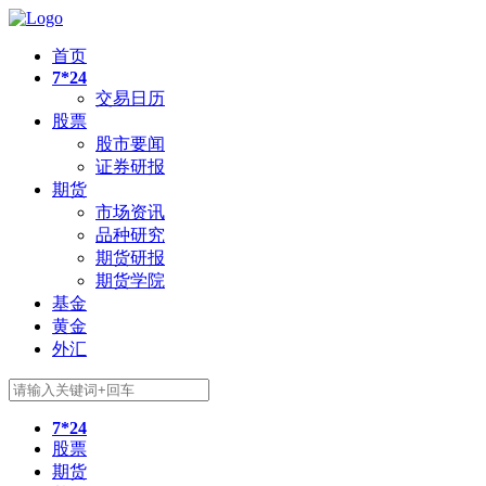
首页
7*24
交易日历
股票
股市要闻
证券研报
期货
市场资讯
品种研究
期货研报
期货学院
基金
黄金
外汇
7*24
股票
期货